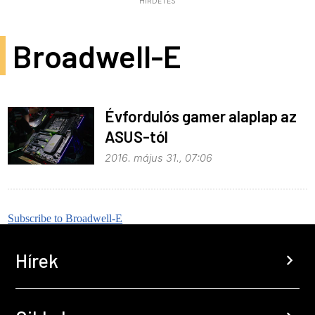
HIRDETÉS
Broadwell-E
Évfordulós gamer alaplap az
ASUS-tól
2016. május 31., 07:06
Subscribe to Broadwell-E
Hírek
chevron_right