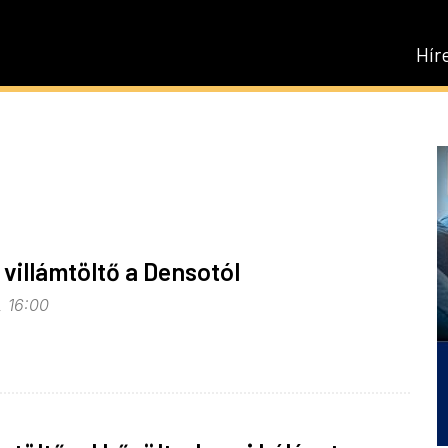
Hír
 villámtöltő a Densotól
, 16:00