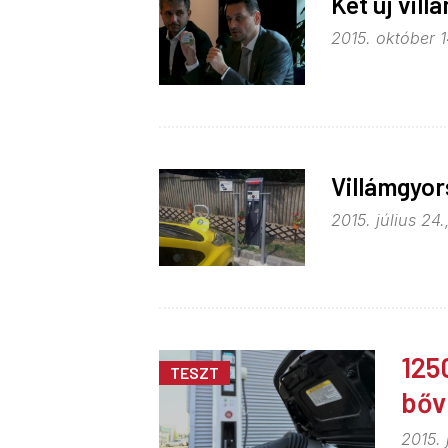
Két új vill
2015. október 1
Villámgyors
2015. július 24.
125
TESZT
bőv
2015. 