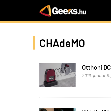
Skip
to
main
content
CHAdeMO
Otthoni DC
2016. január 9.