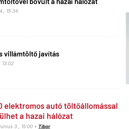
ámtöltővel bővült a hazai hálózat
4., 15:34
 villámtöltő javítás
, 13:02
0 elektromos autó töltőállomással
ülhet a hazai hálózat
június 3., 15:00
Tibor