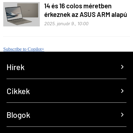
14 és 16 colos méretben
érkeznek az ASUS ARM alapú
notebookjai
2025. január 9., 10:00
Subscribe to Copilot+
Hírek
chevron_right
Cikkek
chevron_right
Blogok
chevron_right