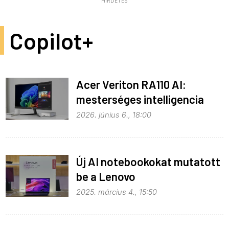
HIRDETÉS
Copilot+
Acer Veriton RA110 AI:
mesterséges intelligencia
helyben
2026. június 6., 18:00
Új AI notebookokat mutatott
be a Lenovo
2025. március 4., 15:50