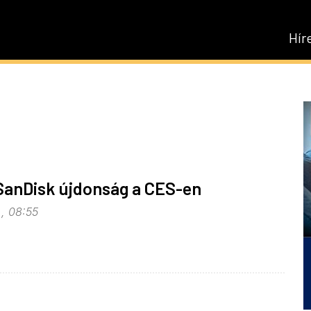
Hír
SanDisk újdonság a CES-en
., 08:55