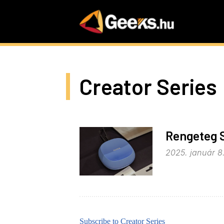
Skip
to
main
content
Creator Series
Rengeteg 
2025. január 8
Subscribe to Creator Series