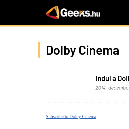
Skip
to
main
content
Dolby Cinema
Indul a Do
2014. december
Subscribe to Dolby Cinema