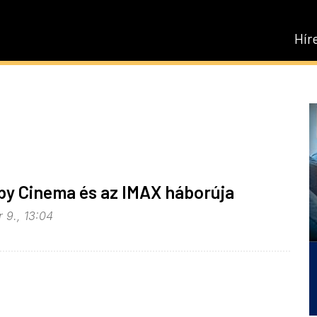
Hír
lby Cinema és az IMAX háborúja
 9., 13:04