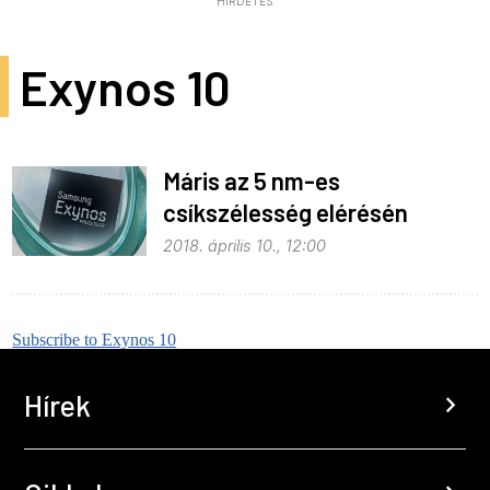
HIRDETÉS
Exynos 10
Máris az 5 nm-es
csíkszélesség elérésén
dolgozik a Samsung
2018. április 10., 12:00
Subscribe to Exynos 10
Hírek
chevron_right