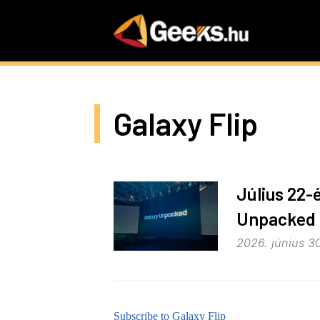
Skip
to
main
content
Galaxy Flip
Július 22-
Unpacked 
2026. június 30
Subscribe to Galaxy Flip