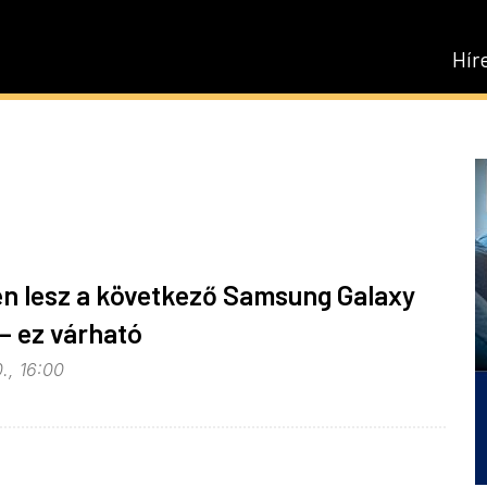
Hír
én lesz a következő Samsung Galaxy
– ez várható
., 16:00