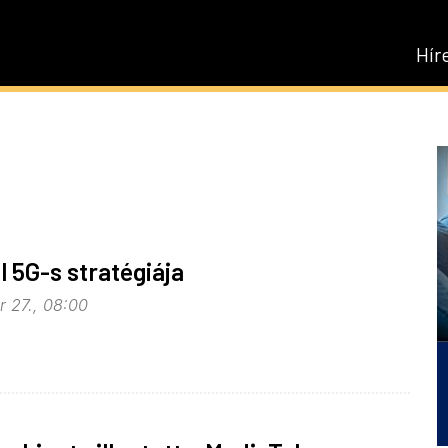
Hír
l 5G-s stratégiája
 27., 08:00