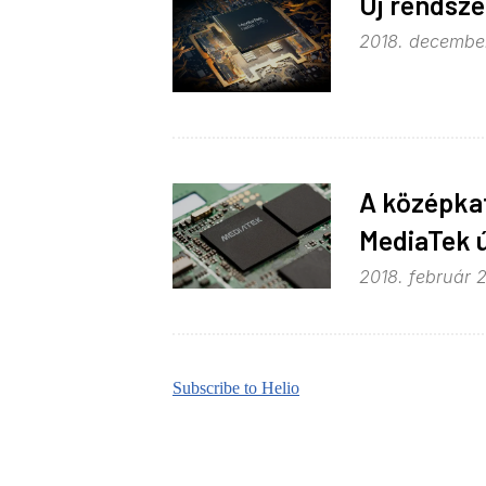
Új rendsze
2018. december
A középkat
MediaTek ú
2018. február 2
Subscribe to Helio