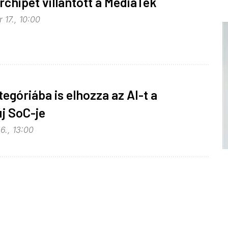
rchipet villantott a MediaTek
 17., 10:00
egóriába is elhozza az AI-t a
j SoC-je
6., 13:00