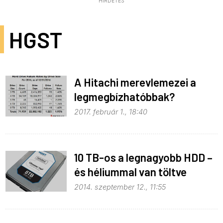
HIRDETÉS
HGST
A Hitachi merevlemezei a
legmegbízhatóbbak?
2017. február 1., 18:40
10 TB-os a legnagyobb HDD –
és héliummal van töltve
2014. szeptember 12., 11:55