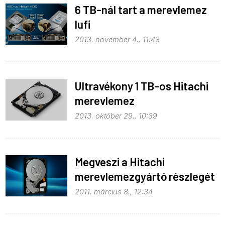
6 TB-nál tart a merevlemez
lufi
2013. november 4., 11:43
Ultravékony 1 TB-os Hitachi
merevlemez
2013. október 29., 10:39
Megveszi a Hitachi
merevlemezgyártó részlegét
a Western Digital
2011. március 8., 12:34