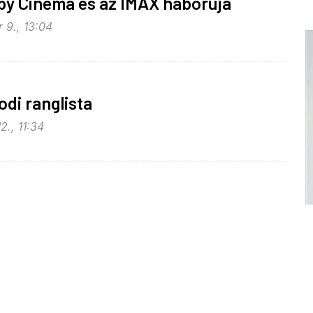
lby Cinema és az IMAX háborúja
 9., 13:04
odi ranglista
2., 11:34