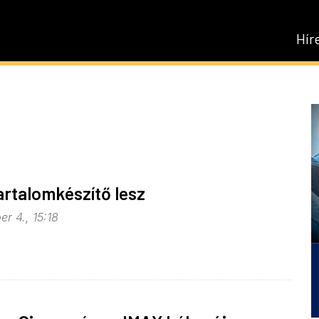
Hír
artalomkészítő lesz
r 4., 15:18