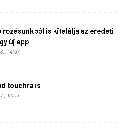
írozásunkból is kitalálja az eredeti
gy új app
8., 14:57
od touchra is
7., 12:55