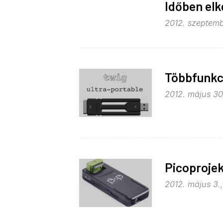
Időben elk
2012. szeptemb
Többfunkc
2012. május 30.
Picoprojek
2012. május 3.,