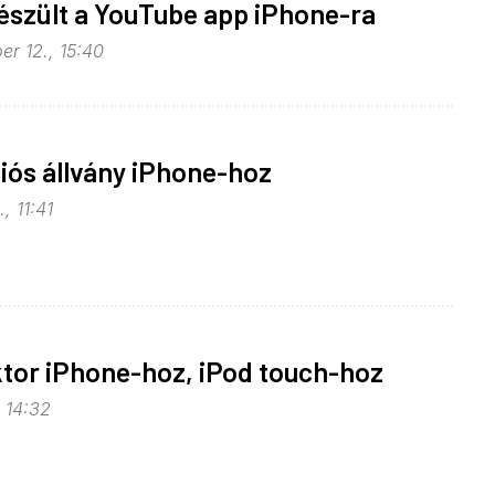
észült a YouTube app iPhone-ra
er 12., 15:40
iós állvány iPhone-hoz
, 11:41
tor iPhone-hoz, iPod touch-hoz
 14:32