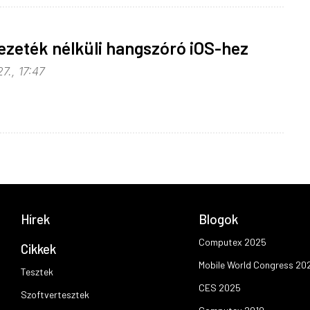
ezeték nélküli hangszóró iOS-hez
7., 17:47
Hírek
Blogok
Computex 2025
Cikkek
Mobile World Congress 20
Tesztek
CES 2025
Szoftvertesztek