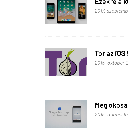
Ezekre a k
2017. szeptembe
Tor az iOS
2015. október 
Még okosab
2015. augusztus