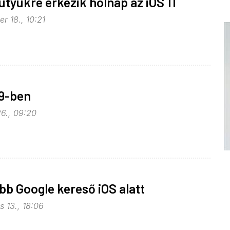
ütyükre érkezik holnap az iOS 11
r 18., 10:21
 9-ben
26., 09:20
b Google kereső iOS alatt
 13., 18:06