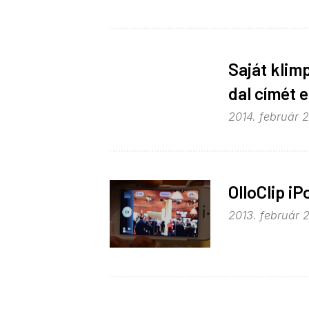
Saját klimp
dal címét e
2014. február 2
OlloClip iP
2013. február 2