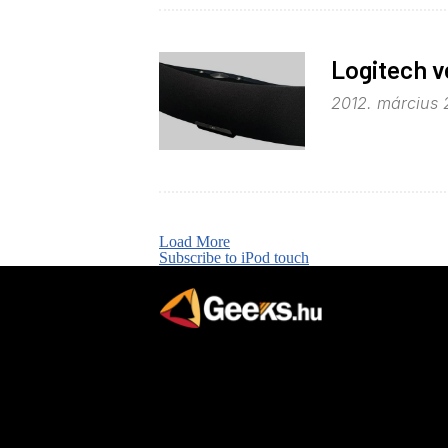
Logitech v
2012. március 2
Load More
Subscribe to iPod touch