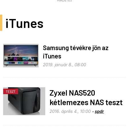
HIRDETÉS
iTunes
Samsung tévékre jön az
iTunes
2019. január 8., 08:00
Zyxel NAS520
TESZT
kétlemezes NAS teszt
2016. április 4., 10:00
spdr