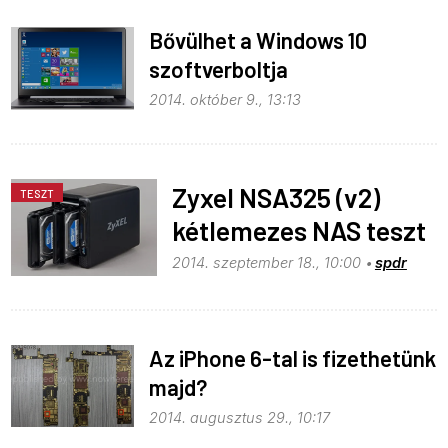
Bővülhet a Windows 10
szoftverboltja
2014. október 9., 13:13
Zyxel NSA325 (v2)
TESZT
kétlemezes NAS teszt
2014. szeptember 18., 10:00
spdr
Az iPhone 6-tal is fizethetünk
majd?
2014. augusztus 29., 10:17