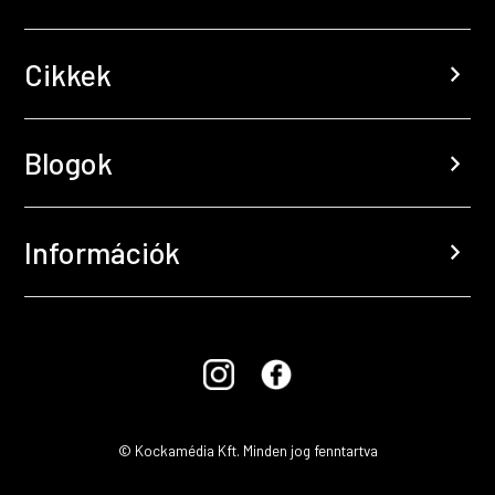
Cikkek
chevron_right
Blogok
chevron_right
Információk
chevron_right
© Kockamédia Kft. Minden jog fenntartva