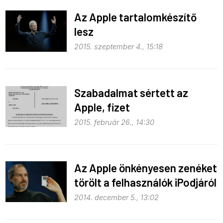
Az Apple tartalomkészítő
lesz
2015. szeptember 4., 15:18
Szabadalmat sértett az
Apple, fizet
2015. február 26., 14:30
Az Apple önkényesen zenéket
törölt a felhasználók iPodjáról
2014. december 5., 13:02