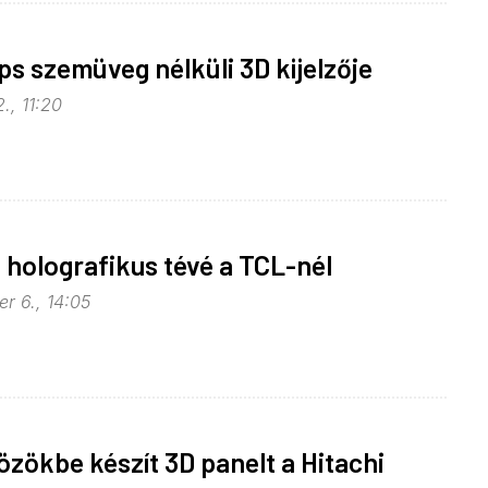
ips szemüveg nélküli 3D kijelzője
., 11:20
 holografikus tévé a TCL-nél
r 6., 14:05
özökbe készít 3D panelt a Hitachi