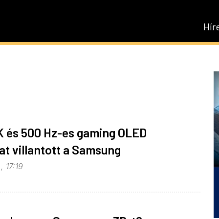
Hír
K és 500 Hz-es gaming OLED
t villantott a Samsung
, 17:19