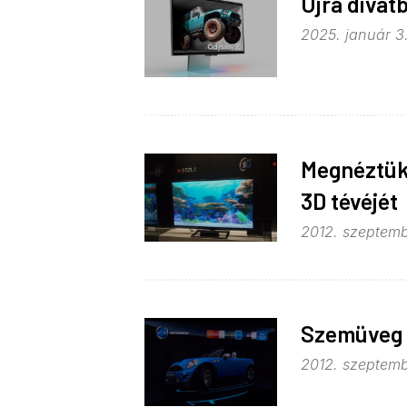
Újra divat
2025. január 3.
Megnéztük 
3D tévéjét
2012. szeptemb
Szemüveg n
2012. szeptembe