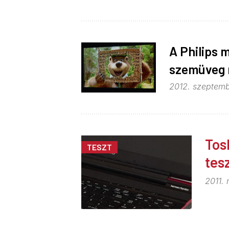
A Philips 
szemüveg n
2012. szeptemb
Tos
TESZT
tes
2011.