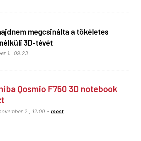
majdnem megcsinálta a tökéletes
élküli 3D-tévét
er 1., 09:23
hiba Qosmio F750 3D notebook
zt
 november 2., 12:00
most