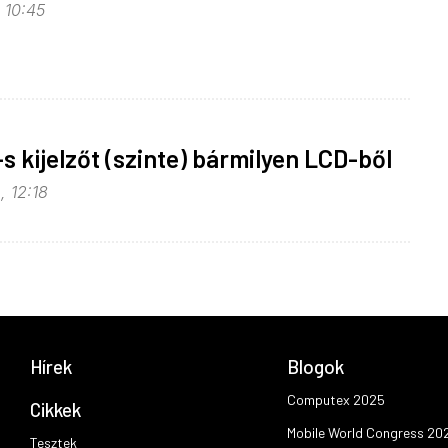
, 10:45
s kijelzőt (szinte) bármilyen LCD-ből
, 12:18
Hírek
Blogok
Computex 2025
Cikkek
Mobile World Congress 20
Tesztek