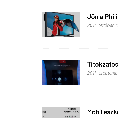
Jön a Phil
2011. október 12
Titokzatos
2011. szeptembe
Mobil eszk