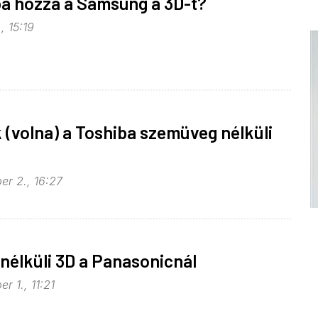
ba hozza a Samsung a 3D-t?
, 15:19
(volna) a Toshiba szemüveg nélküli
er 2., 16:27
élküli 3D a Panasonicnál
r 1., 11:21