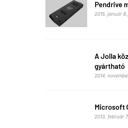
Pendrive m
2015. január 8.
A Jolla kö
gyártható
2014. november
Microsoft 
2013. február 7.