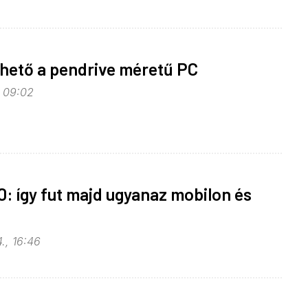
hető a pendrive méretű PC
, 09:02
: így fut majd ugyanaz mobilon és
., 16:46