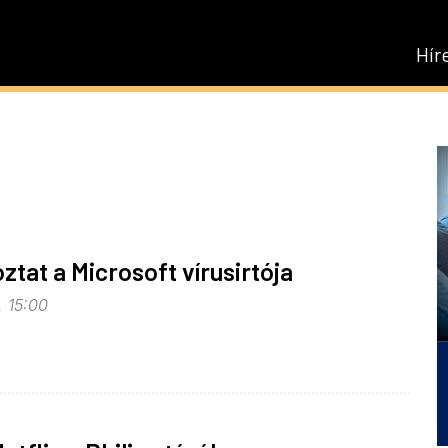
Hír
ztat a Microsoft vírusirtója
, 15:00