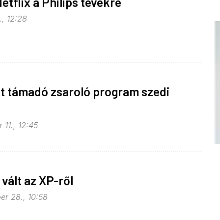
etflix a Philips tévékre
., 12:28
t támadó zsaroló program szedi
11., 12:45
 vált az XP-ről
er 28., 10:58