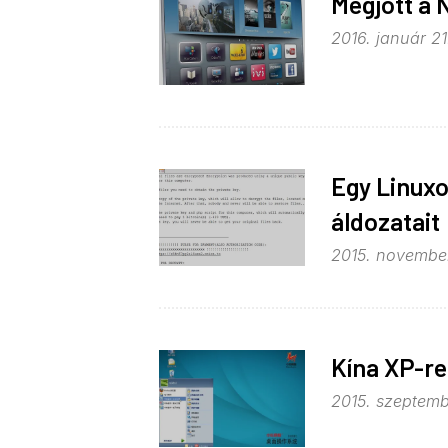
Megjött a N
2016. január 21
Egy Linuxo
áldozatait
2015. november 
Kína XP-re
2015. szeptemb