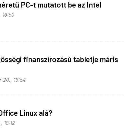
éretű PC-t mutatott be az Intel
, 16:59
zösségi finanszírozású tabletje máris
 20., 16:54
Office Linux alá?
, 18:12