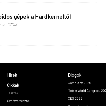
idos gépek a Hardkerneltől
 5., 12:52
Hírek
Blogok
Computex 2025
Cikkek
Mobile World Congress 20
Tesztek
CES 2025
Szoftvertesztek