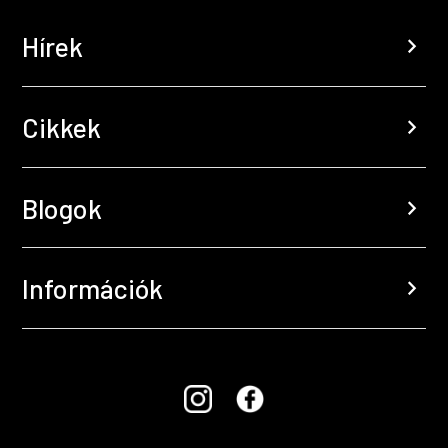
Hírek
chevron_right
Cikkek
chevron_right
Blogok
chevron_right
Információk
chevron_right