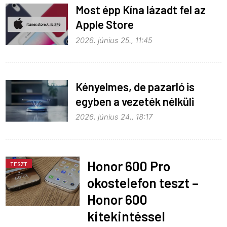
Most épp Kína lázadt fel az
Apple Store
monopolhelyzete ellen
2026. június 25., 11:45
Kényelmes, de pazarló is
egyben a vezeték nélküli
töltés
2026. június 24., 18:17
Honor 600 Pro
TESZT
okostelefon teszt –
Honor 600
kitekintéssel