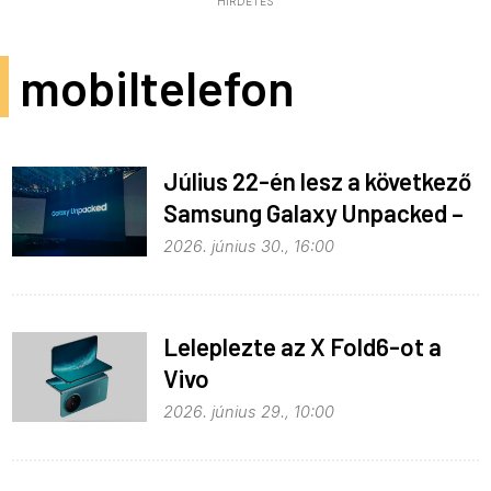
HIRDETÉS
mobiltelefon
Július 22-én lesz a következő
Samsung Galaxy Unpacked –
ez várható
2026. június 30., 16:00
Leleplezte az X Fold6-ot a
Vivo
2026. június 29., 10:00