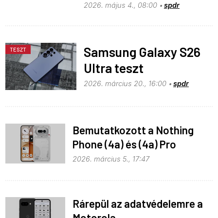
2026. május 4., 08:00
spdr
Samsung Galaxy S26
TESZT
Ultra teszt
2026. március 20., 16:00
spdr
Bemutatkozott a Nothing
Phone (4a) és (4a) Pro
2026. március 5., 17:47
Rárepül az adatvédelemre a
Motorola