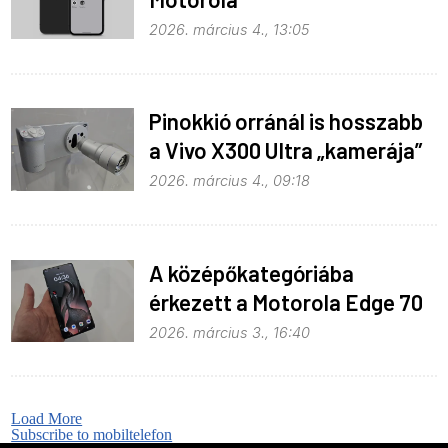
2026. március 4., 13:05
Pinokkió orránál is hosszabb
a Vivo X300 Ultra „kamerája”
2026. március 4., 09:18
A középőkategóriába
érkezett a Motorola Edge 70
Fusion
2026. március 3., 16:40
Load More
Subscribe to mobiltelefon