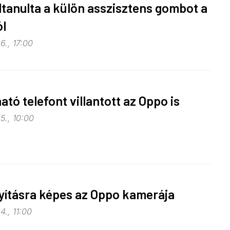
ltanulta a külön asszisztens gombot a
l
6., 17:00
tó telefont villantott az Oppo is
5., 10:00
yításra képes az Oppo kamerája
4., 11:00