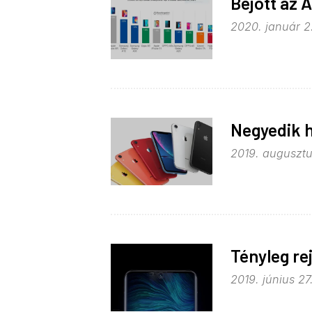
Bejött az 
2020. január 2
Negyedik h
2019. augusztu
Tényleg re
2019. június 27