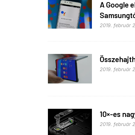
A Google e
Samsungtó
2019. február 2
Összehajtha
2019. február 2
10×-es nag
2019. február 2