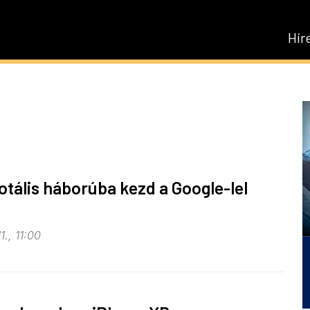
Hír
otális háborúba kezd a Google-lel
1., 11:00