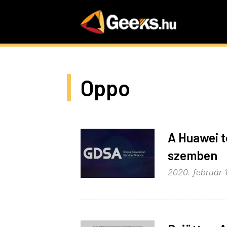
Skip
to
main
content
Oppo
A Huawei t
szemben
2020. február 1