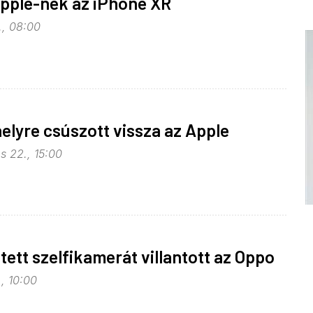
Apple-nek az iPhone XR
., 08:00
elyre csúszott vissza az Apple
s 22., 15:00
jtett szelfikamerát villantott az Oppo
., 10:00