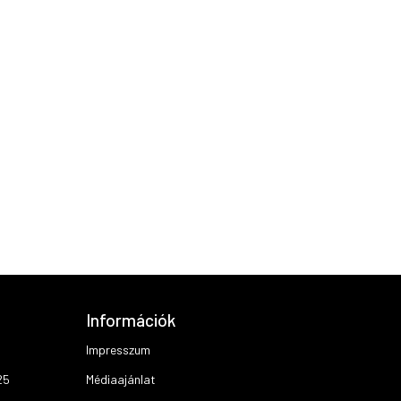
Információk
Impresszum
25
Médiaajánlat