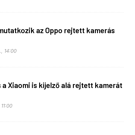
utatkozik az Oppo rejtett kamerás
., 14:00
a Xiaomi is kijelző alá rejtett kamerát
 11:00