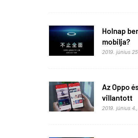
Holnap bem
mobilja?
2019. június 25
Az Oppo és 
villantott
2019. június 4.,