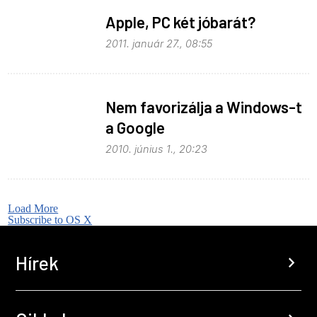
Apple, PC két jóbarát?
2011. január 27., 08:55
Nem favorizálja a Windows-t
a Google
2010. június 1., 20:23
Load More
Subscribe to OS X
Hírek
chevron_right