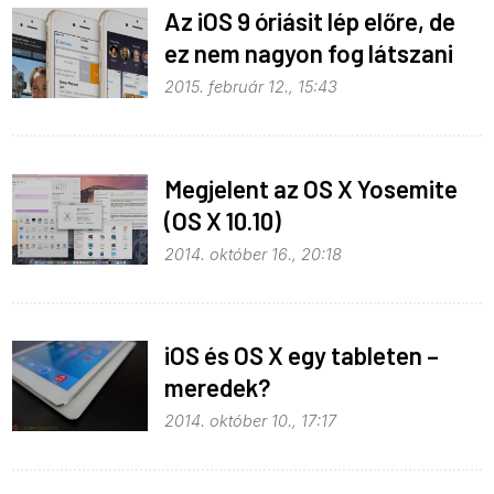
Az iOS 9 óriásit lép előre, de
ez nem nagyon fog látszani
2015. február 12., 15:43
Megjelent az OS X Yosemite
(OS X 10.10)
2014. október 16., 20:18
iOS és OS X egy tableten –
meredek?
2014. október 10., 17:17