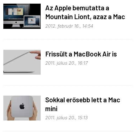
Az Apple bemutatta a
Mountain Liont, azaz a Mac
OS X 10.8-at
2012. február 16., 14:54
Frissült a MacBook Air is
2011. július 20., 16:17
Sokkal erősebb lett a Mac
mini
2011. július 20., 15:13