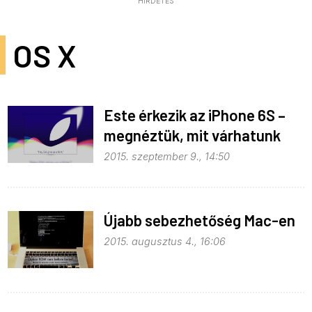
HIRDETÉS
OS X
Este érkezik az iPhone 6S –
megnéztük, mit várhatunk
még mellé
2015. szeptember 9., 14:50
Újabb sebezhetőség Mac-en
2015. augusztus 4., 16:06