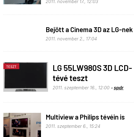
2011. november 17., 12:03
Bejött a Cinema 3D az LG-nek
2011. november 2., 17:04
LG 55LW980S 3D LCD-
TESZT
tévé teszt
2011. szeptember 16., 12:00
spdr
Multiview a Philips tévéin is
2011. szeptember 6., 15:24