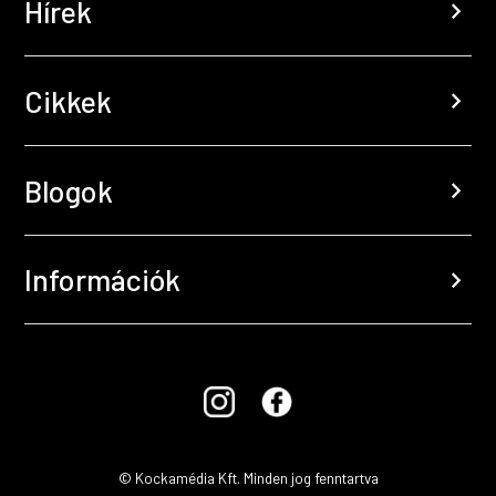
Hírek
chevron_right
Cikkek
chevron_right
Blogok
chevron_right
Információk
chevron_right
© Kockamédia Kft. Minden jog fenntartva