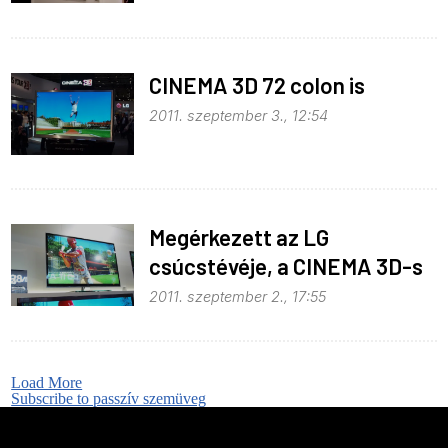
CINEMA 3D 72 colon is
2011. szeptember 3., 12:54
Megérkezett az LG
csúcstévéje, a CINEMA 3D-s
LW980
2011. szeptember 2., 17:55
Load More
Subscribe to passzív szemüveg