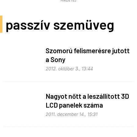
HIRDETÉS
passzív szemüveg
Szomorú felismerésre jutott
a Sony
2012. október 3., 13:44
Nagyot nőtt a leszállított 3D
LCD panelek száma
2011. december 14., 15:31