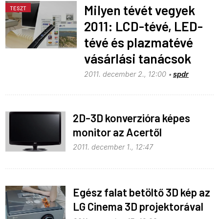
Milyen tévét vegyek
TESZT
2011: LCD-tévé, LED-
tévé és plazmatévé
vásárlási tanácsok
2011. december 2., 12:00
spdr
2D-3D konverzióra képes
monitor az Acertől
2011. december 1., 12:47
Egész falat betöltő 3D kép az
LG Cinema 3D projektorával