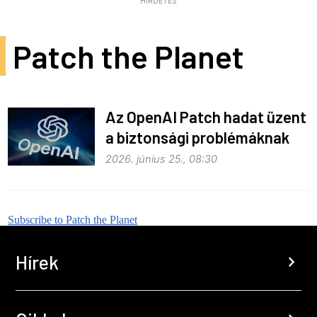
HIRDETÉS
Patch the Planet
Az OpenAI Patch hadat üzent
a biztonsági problémáknak
2026. június 25., 08:30
Subscribe to Patch the Planet
Hírek
chevron_right