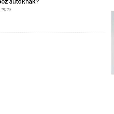
boz autóknak?
, 18:28