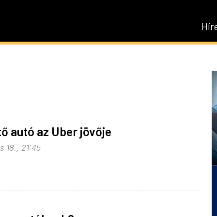
Hír
ő autó az Uber jövője
 18., 21:45