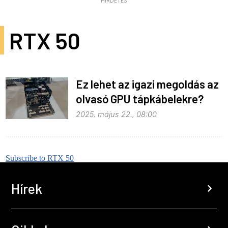
HIRDETÉS
RTX 50
Ez lehet az igazi megoldás az
olvasó GPU tápkábelekre?
2025. május 22., 08:00
Subscribe to RTX 50
Hírek
chevron_right