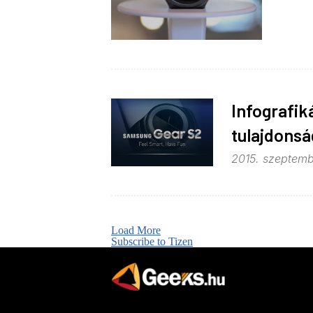
Infografik
tulajdonsá
2015. szeptemb
Load More
Subscribe to Tizen