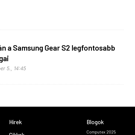
án a Samsung Gear S2 legfontosabb
gai
er 5., 14:45
Hírek
Blogok
Computex 2025
Cikkek