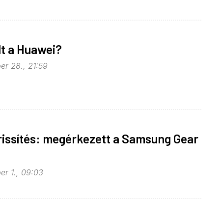
lt a Huawei?
er 28., 21:59
rissítés: megérkezett a Samsung Gear
er 1., 09:03