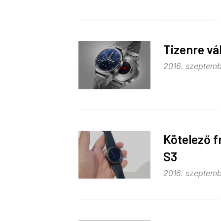
Tizenre vá
2016. szeptemb
Kötelező f
S3
2016. szeptemb