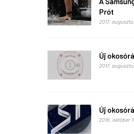
A Samsung 
Prót
2017. augusztu
Új okosórá
2017. augusztus
Új okosór
2016. október 1