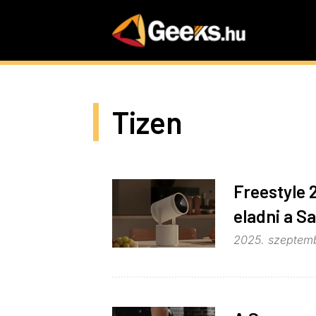
Skip
to
main
content
Tizen
Freestyle 
eladni a 
2025. szeptemb