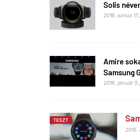
Solis néve
2016. június 17.
Amire soka
Samsung G
2016. január 5.
Sam
TESZT
2015.