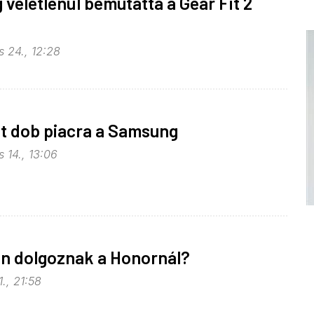
véletlenül bemutatta a Gear Fit 2
s 24., 12:28
t dob piacra a Samsung
 14., 13:06
án dolgoznak a Honornál?
1., 21:58