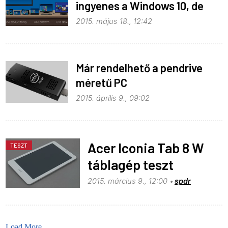
ingyenes a Windows 10, de
mégis
2015. május 18., 12:42
Már rendelhető a pendrive
méretű PC
2015. április 9., 09:02
Acer Iconia Tab 8 W
TESZT
táblagép teszt
2015. március 9., 12:00
spdr
Load More