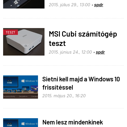
2015. július 29., 13:00
spdr
MSI Cubi számítógép
TESZT
teszt
2015. június 24., 12:00
spdr
Sietni kell majd a Windows 10
frissítéssel
2015. május 20., 16:20
Nem lesz mindenkinek