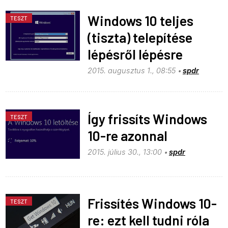
Windows 10 teljes
TESZT
(tiszta) telepítése
lépésről lépésre
2015. augusztus 1., 08:55
spdr
Így frissíts Windows
TESZT
10-re azonnal
2015. július 30., 13:00
spdr
Frissítés Windows 10-
TESZT
re: ezt kell tudni róla