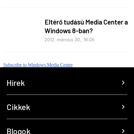
Eltérő tudású Media Center a
Windows 8-ban?
2012. március 30., 16:05
Subscribe to Windows Media Center
Hírek
chevron_right
Cikkek
chevron_right
Blogok
chevron_right