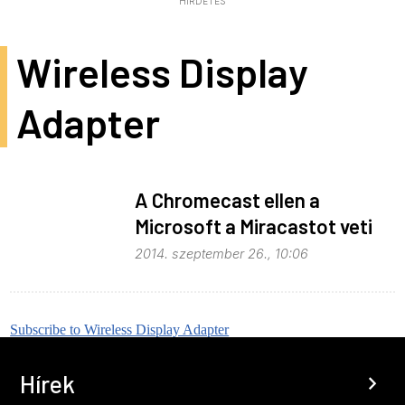
HIRDETÉS
Wireless Display
Adapter
A Chromecast ellen a
Microsoft a Miracastot veti
be
2014. szeptember 26., 10:06
Subscribe to Wireless Display Adapter
Hírek
chevron_right