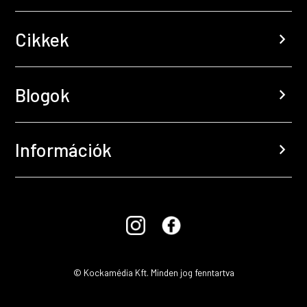
Cikkek
chevron_right
Blogok
chevron_right
Információk
chevron_right
© Kockamédia Kft. Minden jog fenntartva