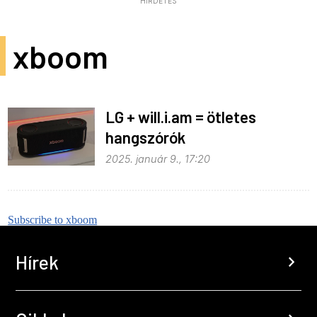
HIRDETÉS
xboom
LG + will.i.am = ötletes
hangszórók
2025. január 9., 17:20
Subscribe to xboom
Hírek
chevron_right