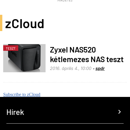
HIRDETÉS
zCloud
Zyxel NAS520
TESZT
kétlemezes NAS teszt
2016. április 4., 10:00
spdr
Subscribe to zCloud
Hírek
chevron_right