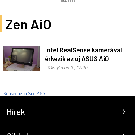
HIRDETÉS
Zen AiO
Intel RealSense kamerával
érkezik az új ASUS AiO
2015. június 3., 17:20
Subscribe to Zen AiO
Hírek
chevron_right