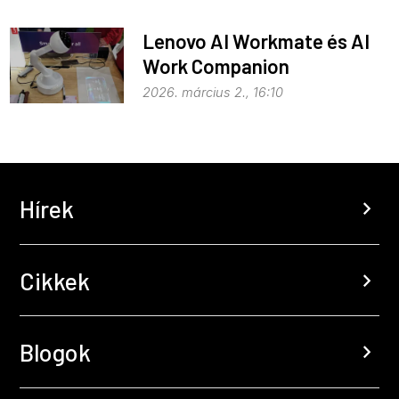
Lenovo AI Workmate és AI
Work Companion
2026. március 2., 16:10
Hírek
chevron_right
Cikkek
chevron_right
Blogok
chevron_right