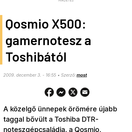
HIRDETÉS
Qosmio X500:
gamernotesz a
Toshibától
2009. december 3. - 16:55
most
A közelgő ünnepek örömére újabb
taggal bővült a Toshiba DTR-
noteszgépcsaládja, a Qosmio.