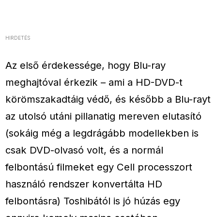
HIRDETÉS
Az első érdekessége, hogy Blu-ray
meghajtóval érkezik – ami a HD-DVD-t
körömszakadtáig védő, és később a Blu-rayt
az utolsó utáni pillanatig mereven elutasító
(sokáig még a legdrágább modellekben is
csak DVD-olvasó volt, és a normál
felbontású filmeket egy Cell processzort
használó rendszer konvertálta HD
felbontásra) Toshibától is jó húzás egy