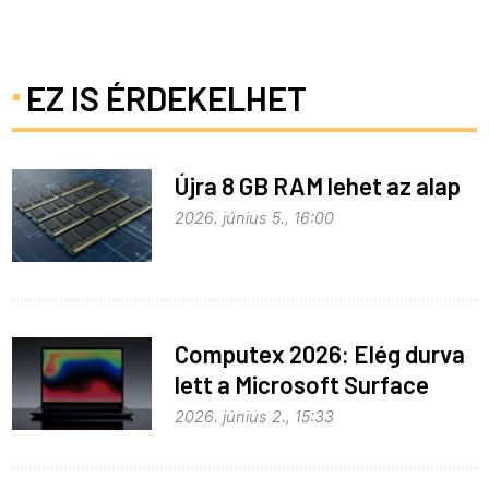
EZ IS ÉRDEKELHET
Újra 8 GB RAM lehet az alap
2026. június 5., 16:00
Computex 2026: Elég durva
lett a Microsoft Surface
Laptop Ultra
2026. június 2., 15:33