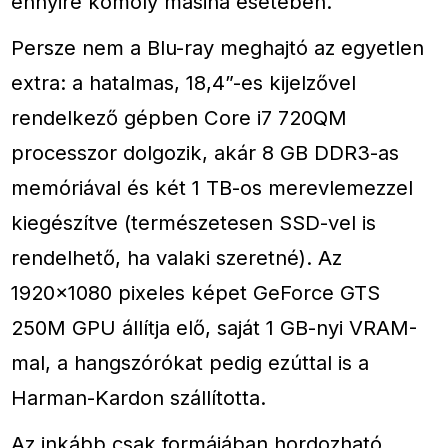
ennyire komoly masina esetében.
Persze nem a Blu-ray meghajtó az egyetlen
extra: a hatalmas, 18,4”-es kijelzővel
rendelkező gépben Core i7 720QM
processzor dolgozik, akár 8 GB DDR3-as
memóriával és két 1 TB-os merevlemezzel
kiegészítve (természetesen SSD-vel is
rendelhető, ha valaki szeretné). Az
1920×1080 pixeles képet GeForce GTS
250M GPU állítja elő, saját 1 GB-nyi VRAM-
mal, a hangszórókat pedig ezúttal is a
Harman-Kardon szállította.
Az inkább csak formájában hordozható