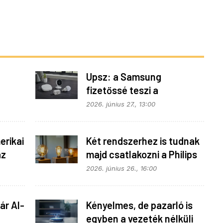
Upsz: a Samsung
fizetőssé teszi a
fonok
SmartThings API
2026. június 27., 13:00
hozzáférést
rikai
Két rendszerhez is tudnak
az
majd csatlakozni a Philips
Hue égők
2026. június 26., 16:00
ár AI-
Kényelmes, de pazarló is
egyben a vezeték nélküli