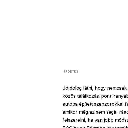
HIRDETÉS
Jó dolog látni, hogy nemcsak
közös találkozási pont irányáb
autóba épített szenzorokkal f
amikor még az sem segít, ráa
felszerelni, ha van jobb módsz
POC és az Ericsson közreműkö