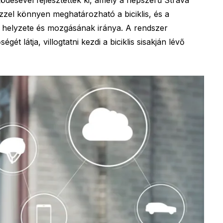
zzel könnyen meghatározható a biciklis, és a
 helyzete és mozgásának iránya. A rendszer
gét látja, villogtatni kezdi a biciklis sisakján lévő