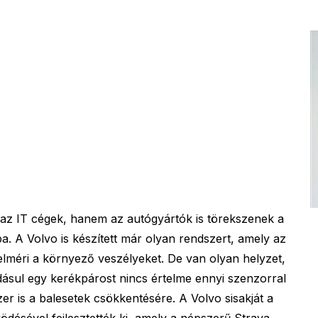
 az IT cégek, hanem az autógyártók is törekszenek a
a. A Volvo is készített már olyan rendszert, amely az
elméri a környező veszélyeket. De van olyan helyzet,
dásul egy kerékpárost nincs értelme ennyi szenzorral
er is a balesetek csökkentésére. A Volvo sisakját a
désével fejlesztették ki, amely a népszerű Strava