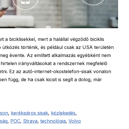
t a biciklisekkel, mert a halállal végződő biciklis
ó ütközés történik, és például csak az USA területén
l meg évente. Az említett alkalmazás egyébként nem
a hirtelen irányváltásokat a rendszernek megfelelő
etni. Ez az autó-internet-okostelefon-sisak vonalon
n függ, de ha csak kicsit is segít a dolog, már
sson
,
kerékpáros sisak
,
közlekedés
,
nság
,
POC
,
Strava
,
technológia
,
Volvo