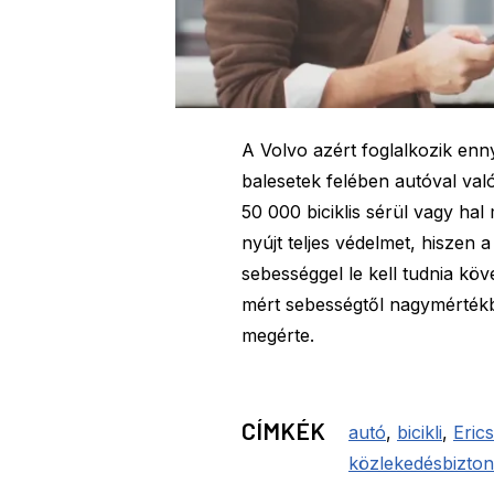
A Volvo azért foglalkozik ennyi
balesetek felében autóval val
50 000 biciklis sérül vagy ha
nyújt teljes védelmet, hiszen 
sebességgel le kell tudnia köv
mért sebességtől nagymértékbe
megérte.
CÍMKÉK
autó
,
bicikli
,
Eric
közlekedésbizto