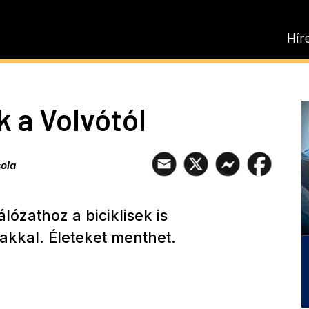
Hír
k a Volvótól
ola
álózathoz a biciklisek is
akkal. Életeket menthet.