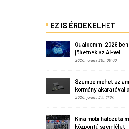
EZ IS ÉRDEKELHET
Qualcomm: 2029 ben
jöhetnek az AI-vel
telepakolt 6G-s tele
2026. június 28., 09:00
Szembe mehet az ame
kormány akaratával 
Apple
2026. június 27., 11:00
Kína mobilhálózata m
központú szemlélet