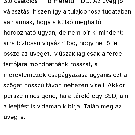
3.0 csatolós 1 TB méretű HDD. Az üveg jó
választás, hiszen így a tulajdonosa tudatában
van annak, hogy a külső meghajtó
hordozható ugyan, de nem bír ki mindent:
arra biztosan vigyázni fog, hogy ne törje
össze az üveget. Műszakilag csak a ferde
tartójára mondhatnánk rosszat, a
merevlemezek csapágyazása ugyanis ezt a
szöget hosszú távon nehezen viseli. Akkor
persze nincs gond, ha a tároló egy SSD, ami
a leejtést is vidáman kibírja. Talán még az
üveg is.