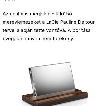
HIRDETÉS
Az unalmas megjelenésű külső
merevlemezeket a LaCie Pauline Deltour
tervei alapján tette vonzóvá. A borítása
üveg, de annyira nem törékeny.