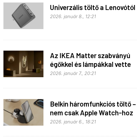
Univerzális töltő a Lenovótól
2026. január 8., 12:21
Az IKEA Matter szabványú
égőkkel és lámpákkal vette
be Las Vegast
2026. január 7., 20:21
Belkin háromfunkciós töltő –
nem csak Apple Watch-hoz
2026. január 6., 18:21