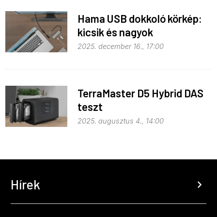
Hama USB dokkoló körkép:
kicsik és nagyok
2025. december 16., 17:00
TerraMaster D5 Hybrid DAS
teszt
2025. augusztus 4., 14:00
Hírek
chevron_right