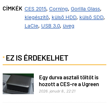
CÍMKÉK
CES 2015
,
Corning
,
Gorilla Glass
,
kiegészítő
,
külső HDD
,
külső SDD
,
LaCie
,
USB 3.0
,
üveg
EZ IS ÉRDEKELHET
Egy durva asztali töltőt is
hozott a CES-re a Ugreen
2026. január 8., 22:21