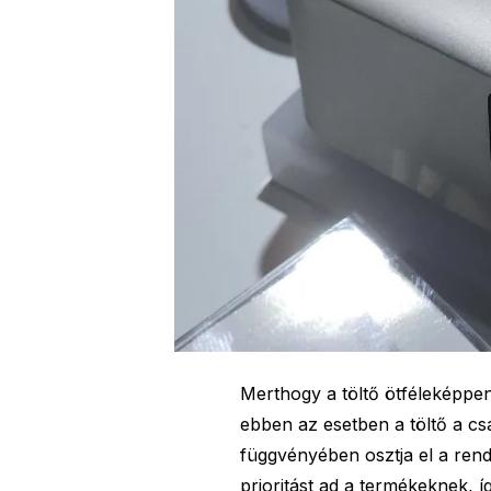
Merthogy a töltő ötféleképpen 
ebben az esetben a töltő a cs
függvényében osztja el a rend
prioritást ad a termékeknek, í