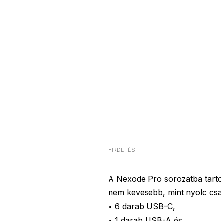
HIRDETÉS
A Nexode Pro sorozatba tart
nem kevesebb, mint nyolc csat
• 6 darab USB-C,
• 1 darab USB-A és