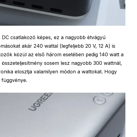
a DC csatlakozó képes, ez a nagyobb étvágyú
sokat akár 240 wattal (legfeljebb 20 V, 12 A) is
akozók közül az első három esetében pedig 140 watt a
 összeteljesítmény sosem lesz nagyobb 300 wattnál,
ronika elosztja valamilyen módon a wattokat. Hogy
s függvénye.