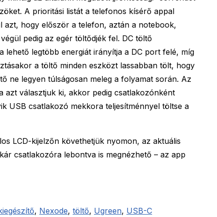
öket. A prioritási listát a telefonos kísérő appal
l azt, hogy először a telefon, aztán a notebook,
égül pedig az egér töltődjék fel. DC töltő
lehető legtöbb energiát irányítja a DC port felé, míg
ztásakor a töltő minden eszközt lassabban tölt, hogy
ltő ne legyen túlságosan meleg a folyamat során. Az
 azt választjuk ki, akkor pedig csatlakozónként
ik USB csatlakozó mekkora teljesítménnyel töltse a
colos LCD-kijelzőn követhetjük nyomon, az aktuális
akár csatlakozóra lebontva is megnézhető – az app
kiegészítő
,
Nexode
,
töltő
,
Ugreen
,
USB-C