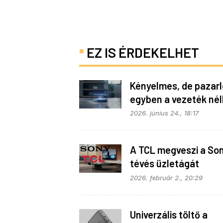
EZ IS ÉRDEKELHET
Kényelmes, de pazarló
egyben a vezeték nél
töltés
2026. június 24., 18:17
A TCL megveszi a So
tévés üzletágát
2026. február 2., 20:29
Univerzális töltő a