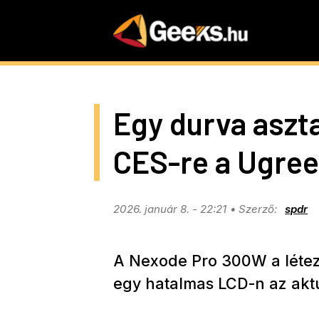
Skip
to
main
content
Egy durva asztal
CES-re a Ugre
2026. január 8. - 22:21
spdr
A Nexode Pro 300W a létező 
egy hatalmas LCD-n az aktuá