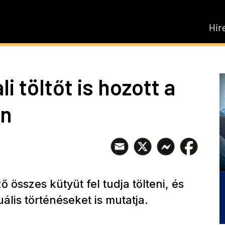
Hír
i töltőt is hozott a
en
összes kütyüt fel tudja tölteni, és
lis történéseket is mutatja.