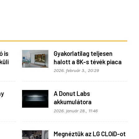
 is
Gyakorlatilag teljesen
küli
halott a 8K-s tévék piaca
2026. február 3., 20:29
ny
A Donut Labs
akkumulátora
megválthatja a világot
2026. január 28., 11:46
Megnéztük az LG CLOiD-ot