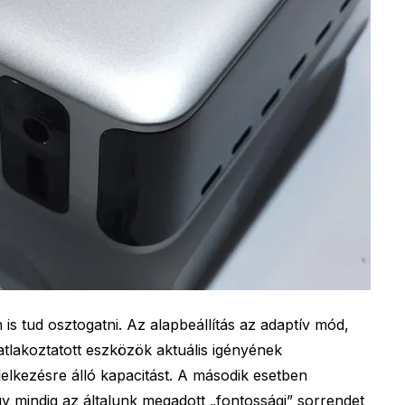
is tud osztogatni. Az alapbeállítás az adaptív mód,
atlakoztatott eszközök aktuális igényének
elkezésre álló kapacitást. A második esetben
gy mindig az általunk megadott „fontossági” sorrendet