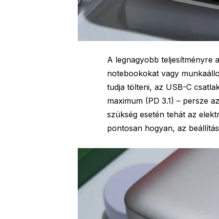
A legnagyobb teljesítményre 
notebookokat vagy munkaállomá
tudja tölteni, az USB-C csatl
maximum (PD 3.1) – persze az
szükség esetén tehát az elekt
pontosan hogyan, az beállítá