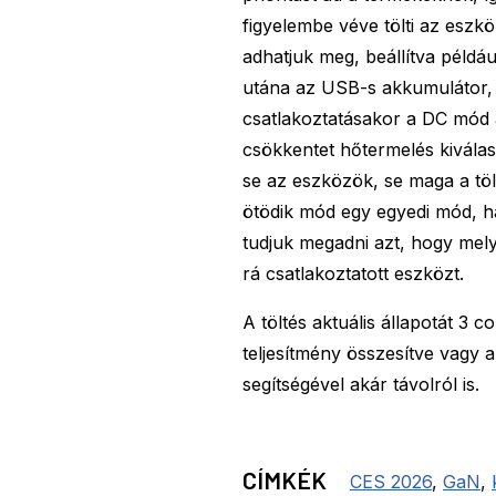
figyelembe véve tölti az eszköz
adhatjuk meg, beállítva példáu
utána az USB-s akkumulátor, v
csatlakoztatásakor a DC mód a 
csökkentet hőtermelés kiválas
se az eszközök, se maga a tö
ötödik mód egy egyedi mód, ha
tudjuk megadni azt, hogy mely
rá csatlakoztatott eszközt.
A töltés aktuális állapotát 3 
teljesítmény összesítve vagy 
segítségével akár távolról is.
CÍMKÉK
CES 2026
,
GaN
,