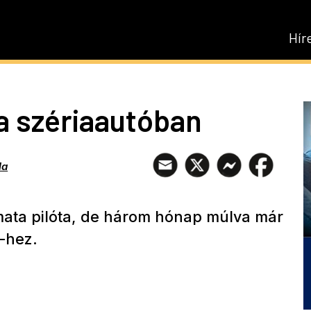
Hír
a szériaautóban
la
ata pilóta, de három hónap múlva már
-hez.