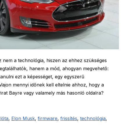
az nem a technológia, hiszen az ehhez szükséges
megtalálhatók, hanem a mód, ahogyan megvehető:
anulni ezt a képességet, egy egyszerű
. Vajon mennyi időnek kell eltelnie ahhoz, hogy a
 Pirat Bayre vagy valamely más hasonló oldalra?
lóta
,
Elon Musk
,
firmware
,
frissítés
,
technológia
,