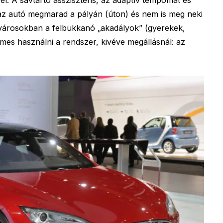
z autó megmarad a pályán (úton) és nem is meg neki
 városokban a felbukkanó „akadályok” (gyerekek,
demes használni a rendszer, kivéve megállásnál: az