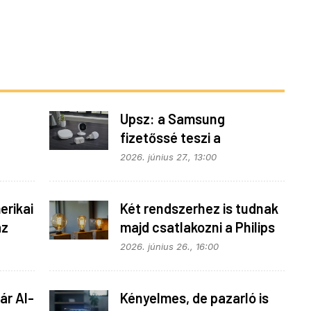
Upsz: a Samsung
fizetőssé teszi a
fonok
SmartThings API
2026. június 27., 13:00
hozzáférést
rikai
Két rendszerhez is tudnak
az
majd csatlakozni a Philips
Hue égők
2026. június 26., 16:00
ár AI-
Kényelmes, de pazarló is