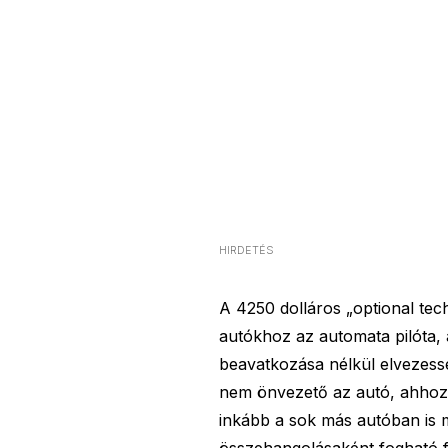
HIRDETÉS
A 4250 dolláros „optional te
autókhoz az automata pilóta,
beavatkozása nélkül elvezesse
nem önvezető az autó, ahhoz n
inkább a sok más autóban is 
összehangolásaként fogható fe