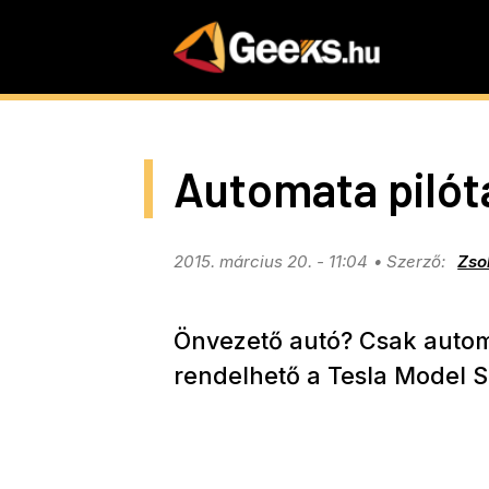
Skip
to
main
content
Automata pilót
2015. március 20. - 11:04
Zso
Önvezető autó? Csak autom
rendelhető a Tesla Model S