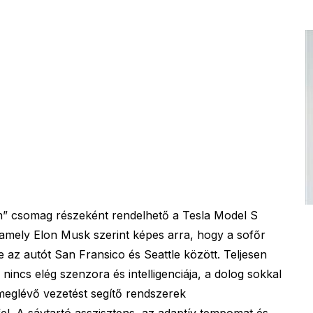
ch” csomag részeként rendelhető a Tesla Model S
 amely Elon Musk szerint képes arra, hogy a sofőr
 az autót San Fransico és Seattle között. Teljesen
incs elég szenzora és intelligenciája, a dolog sokkal
meglévő vezetést segítő rendszerek
l. A sávtartó asszisztens, az adaptív tempomat és