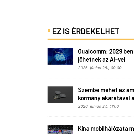
EZ IS ÉRDEKELHET
Qualcomm: 2029 ben
jöhetnek az AI-vel
telepakolt 6G-s tele
2026. június 28., 09:00
Szembe mehet az ame
kormány akaratával 
Apple
2026. június 27., 11:00
Kína mobilhálózata m