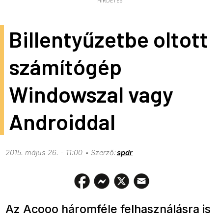
HIRDETÉS
Billentyűzetbe oltott
számítógép
Windowszal vagy
Androiddal
2015. május 26. - 11:00
spdr
Az Acooo háromféle felhasználásra is