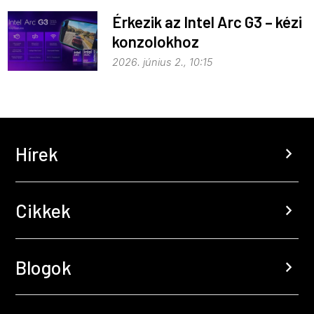
Érkezik az Intel Arc G3 – kézi
konzolokhoz
2026. június 2., 10:15
Hírek
chevron_right
Cikkek
chevron_right
Blogok
chevron_right