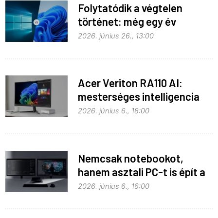
Folytatódik a végtelen
történet: még egy év
haladék a Windows 10-nek
2026. június 26., 13:00
Acer Veriton RA110 AI:
mesterséges intelligencia
helyben
2026. június 6., 18:00
Nemcsak notebookot,
hanem asztali PC-t is épít a
Microsoft az RTX Spark köré
2026. június 6., 16:00