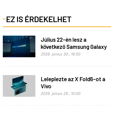
EZ IS ÉRDEKELHET
Július 22-én lesz a
következő Samsung Galaxy
Unpacked – ez várható
2026. június 30., 16:00
Leleplezte az X Fold6-ot a
Vivo
2026. június 29., 10:00