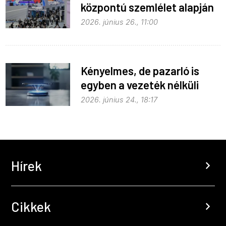
központú szemlélet alapján
fejlődik
2026. június 26., 11:00
Kényelmes, de pazarló is
egyben a vezeték nélküli
töltés
2026. június 24., 18:17
Hírek
chevron_right
Cikkek
chevron_right