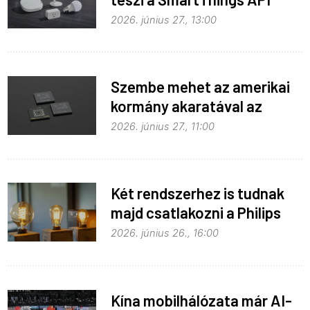
hozzáférést
2026. június 27., 13:00
Szembe mehet az amerikai
kormány akaratával az
Apple
2026. június 27., 11:00
Két rendszerhez is tudnak
majd csatlakozni a Philips
Hue égők
2026. június 26., 16:00
Kína mobilhálózata már AI-