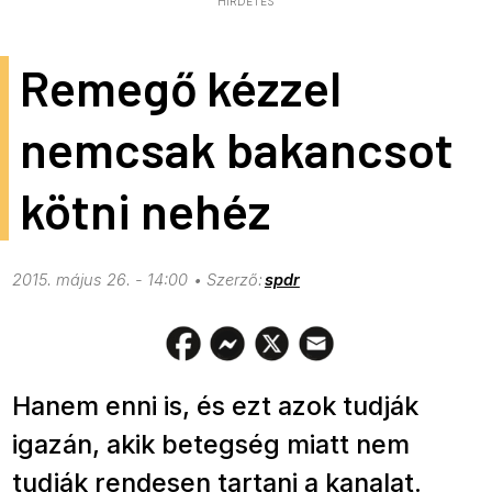
HIRDETÉS
Remegő kézzel
nemcsak bakancsot
kötni nehéz
2015. május 26. - 14:00
spdr
Hanem enni is, és ezt azok tudják
igazán, akik betegség miatt nem
tudják rendesen tartani a kanalat.