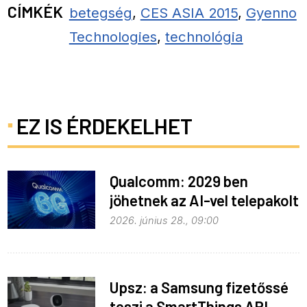
CÍMKÉK
betegség
,
CES ASIA 2015
,
Gyenno
Technologies
,
technológia
EZ IS ÉRDEKELHET
Qualcomm: 2029 ben
jöhetnek az AI-vel telepakolt
6G-s telefonok
2026. június 28., 09:00
Upsz: a Samsung fizetőssé
teszi a SmartThings API