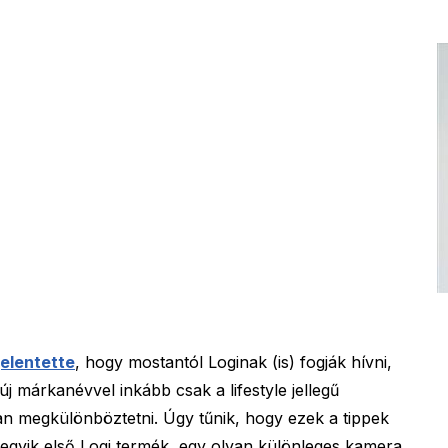
jelentette
, hogy mostantól Loginak (is) fogják hívni,
új márkanévvel inkább csak a lifestyle jellegű
an megkülönböztetni. Úgy tűnik, hogy ezek a tippek
z egyik első Logi termék, egy olyan különleges kamera,