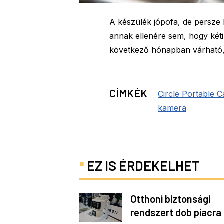
A készülék jópofa, de persze
annak ellenére sem, hogy két
következő hónapban várható, 
CÍMKÉK
Circle Portable 
kamera
EZ IS ÉRDEKELHET
Otthoni biztonsági
rendszert dob piacra