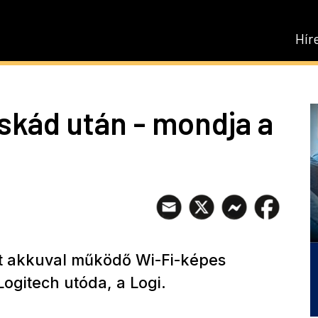
Hír
kád után - mondja a
át akkuval működő Wi-Fi-képes
ogitech utóda, a Logi.