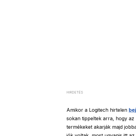
HIRDETÉS
Amikor a Logitech hirtelen
be
sokan tippeltek arra, hogy az 
termékeket akarják majd jobb
jók voltak, most ugyanis itt a