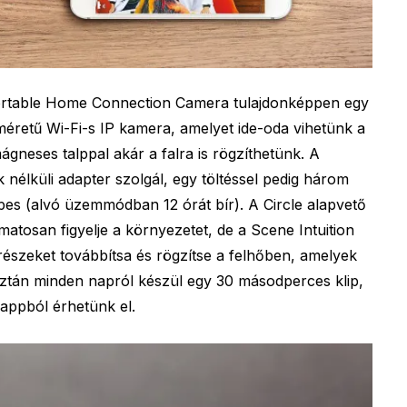
Portable Home Connection Camera tulajdonképpen egy
méretű Wi-Fi-s IP kamera, amelyet ide-oda vihetünk a
mágneses talppal akár a falra is rögzíthetünk. A
 nélküli adapter szolgál, egy töltéssel pedig három
pes (alvó üzemmódban 12 órát bír). A Circle alapvető
matosan figyelje a környezetet, de a Scene Intuition
részeket továbbítsa és rögzítse a felhőben, amelyek
ztán minden napról készül egy 30 másodperces klip,
appból érhetünk el.