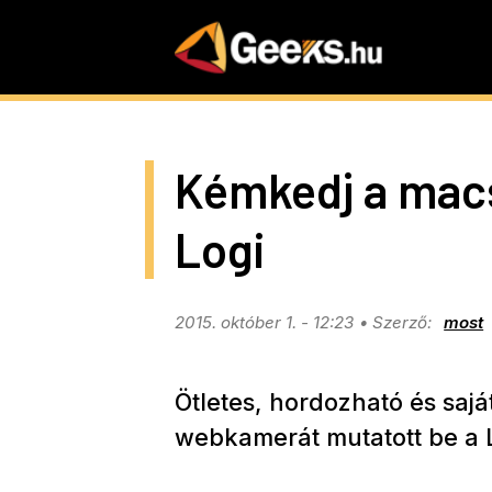
Skip
to
main
content
Kémkedj a macs
Logi
2015. október 1. - 12:23
most
Ötletes, hordozható és saj
webkamerát mutatott be a L