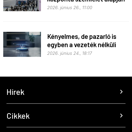
fejlődik
2026. június 26., 11:00
Kényelmes, de pazarló is
egyben a vezeték nélküli
töltés
2026. június 24., 18:17
Hírek
chevron_right
Cikkek
chevron_right