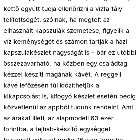
kettő együtt tudja ellenőrizni a víztartály
telítettségét, szólnak, ha megtelt az
elhasznált kapszulák szemetese, figyelik a
víz keménységét és számon tartják a házi
kapszulakészlet nagyságát is – bár ez utóbbi
összezavarható, ha közben egy családtag
kézzel készíti magának kávét. A reggeli
kávé lefőzésén túl időzíthetjük a
kikapcsolást is, kifogyó készlet esetén pedig
közvetlenül az appból tudunk rendelni. Ami
az árakat illeti, az alapmodell 63 ezer
forintba, a tejhab-készítő egységgel
felszerelt változat pedig 78 ezer forintba