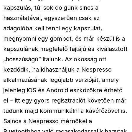
kapszulás, túl sok dolgunk sincs a
használatával, egyszerűen csak az
adagolóba kell tenni egy kapszulát,
megnyomni egy gombot, és már készül is a
kapszulának megfelelő fajtájú és kiválasztott
„hosszúságú” italunk. Az okosság ott
kezdődik, ha kihasználjuk a Nespresso
alkalmazásának legújabb verzióját, amely
jelenleg iOS és Android eszközökre érhető
el – itt egy gyors regisztrációt követően már
tudunk majd kommunikálni a kávéfőzővel is.
Sajnos a Nespresso mérnökei a
Bluetoothhoz való ragaszkodással kihagytak