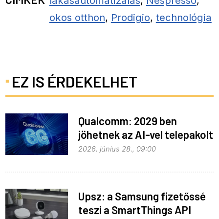
lakásautomatizálás
,
Nespresso
,
okos otthon
,
Prodigio
,
technológia
EZ IS ÉRDEKELHET
Qualcomm: 2029 ben
jöhetnek az AI-vel telepakolt
6G-s telefonok
2026. június 28., 09:00
Upsz: a Samsung fizetőssé
teszi a SmartThings API