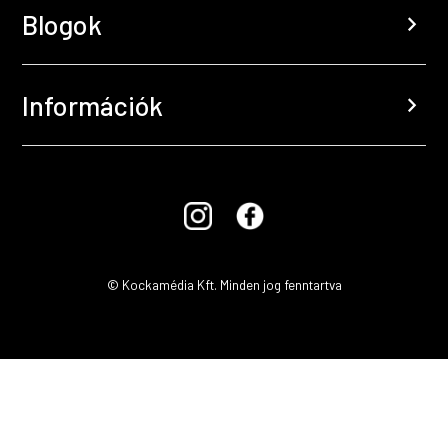
Blogok
chevron_right
Információk
chevron_right
© Kockamédia Kft. Minden jog fenntartva