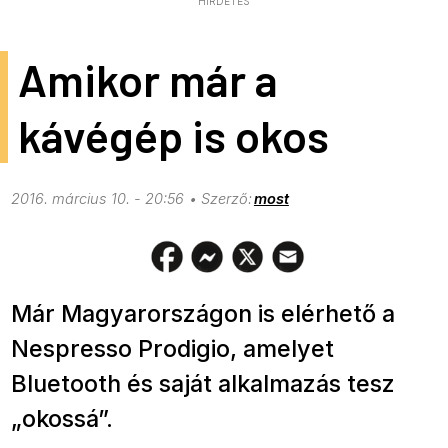
HIRDETÉS
Amikor már a
kávégép is okos
2016. március 10. - 20:56
most
Már Magyarországon is elérhető a
Nespresso Prodigio, amelyet
Bluetooth és saját alkalmazás tesz
„okossá”.