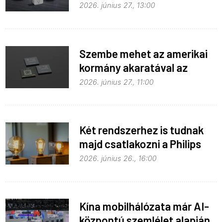
hozzáférést
2026. június 27., 13:00
Szembe mehet az amerikai
kormány akaratával az
Apple
2026. június 27., 11:00
Két rendszerhez is tudnak
majd csatlakozni a Philips
Hue égők
2026. június 26., 16:00
Kína mobilhálózata már AI-
központú szemlélet alapján