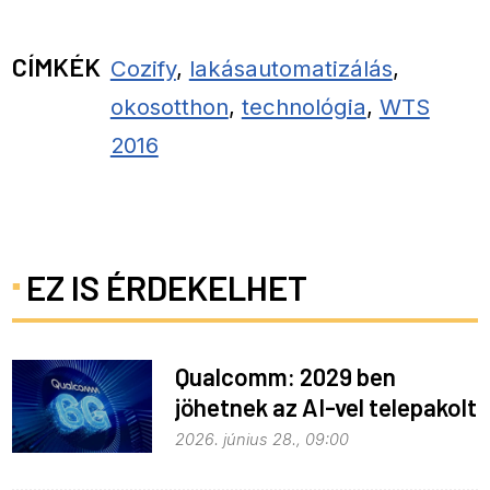
CÍMKÉK
Cozify
,
lakásautomatizálás
,
okosotthon
,
technológia
,
WTS
2016
EZ IS ÉRDEKELHET
Qualcomm: 2029 ben
jöhetnek az AI-vel telepakolt
6G-s telefonok
2026. június 28., 09:00