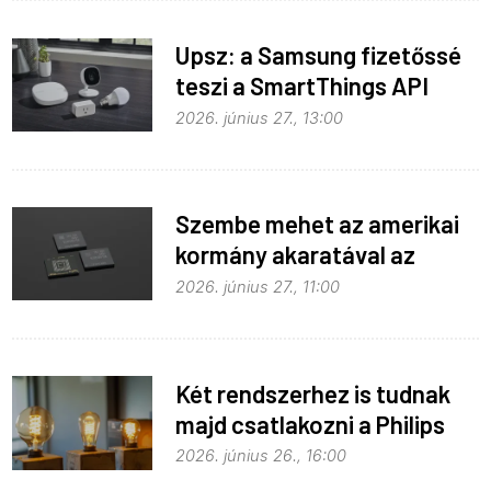
Upsz: a Samsung fizetőssé
teszi a SmartThings API
hozzáférést
2026. június 27., 13:00
Szembe mehet az amerikai
kormány akaratával az
Apple
2026. június 27., 11:00
Két rendszerhez is tudnak
majd csatlakozni a Philips
Hue égők
2026. június 26., 16:00