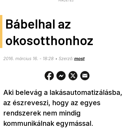
HIRDETÉS
Bábelhal az
okosotthonhoz
2016. március 16. - 18:28
most
Aki belevág a lakásautomatizálásba,
az észreveszi, hogy az egyes
rendszerek nem mindig
kommunikálnak egymással.