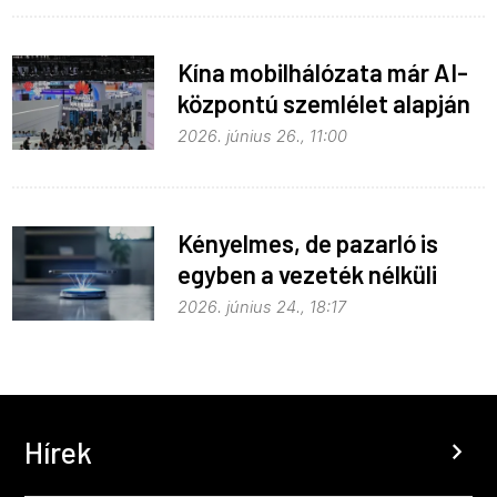
Kína mobilhálózata már AI-
központú szemlélet alapján
fejlődik
2026. június 26., 11:00
Kényelmes, de pazarló is
egyben a vezeték nélküli
töltés
2026. június 24., 18:17
Hírek
chevron_right