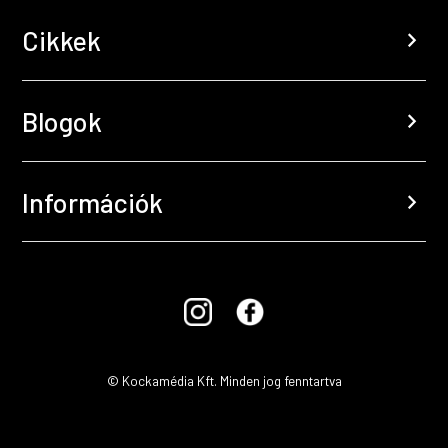
Cikkek
chevron_right
Blogok
chevron_right
Információk
chevron_right
© Kockamédia Kft. Minden jog fenntartva