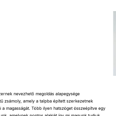
szernek nevezhető megoldás alapegysége
ű zsámoly, amely a talpba épített szerkezetnek
i a magasságát. Több ilyen hatszöget összeépítve egy
unk, amelynek pontos alakját így mi magunk tudjuk