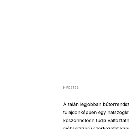
HIRDETÉS
A talán legjobban bútorrend
tulajdonképpen egy hatszöglet
köszönhetően tudja változtatn
méhsejtszerű szerkezetet kap