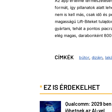
Az app értelme természetesen
formát, így pillanatok alatt le
nem is kell más, csak idő és 
magasságú Lift-Biteket tulaj
gyártani, tehát a pontos piacr
elég magas, darabonként 800(
CÍMKÉK
bútor
,
dizájn
,
lak
EZ IS ÉRDEKELHET
Qualcomm: 2029 ben
jöhetnek az AI-vel