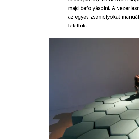
majd befolyásolni. A vezérlés
az egyes zsámolyokat manuális
felettük.