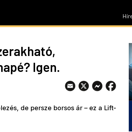
Hír
zerakható,
napé? Igen.
elezés, de persze borsos ár – ez a Lift-