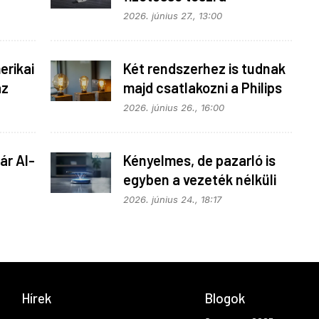
fonok
SmartThings API
2026. június 27., 13:00
hozzáférést
rikai
Két rendszerhez is tudnak
az
majd csatlakozni a Philips
Hue égők
2026. június 26., 16:00
ár AI-
Kényelmes, de pazarló is
egyben a vezeték nélküli
töltés
2026. június 24., 18:17
Hírek
Blogok