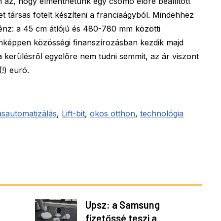
 az, hogy elmenthetünk egy csomó előre beállított
het társas fotelt készíteni a franciaágyból. Mindehhez
pénz: a 45 cm átlójú és 480-780 mm közötti
donképpen közösségi finanszírozásban kezdik majd
a kerülésről egyelőre nem tudni semmit, az ár viszont
!) euró.
ásautomatizálás
,
Lift-bit
,
okos otthon
,
technológia
Upsz: a Samsung
fizetőssé teszi a