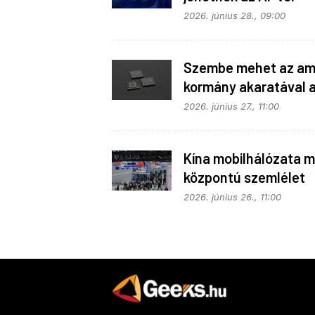
telepakolt 6G-s tele
2026. június 28., 09:00
Szembe mehet az ame
kormány akaratával 
Apple
2026. június 27., 11:00
Kína mobilhálózata m
központú szemlélet
alapján fejlődik
2026. június 26., 11:00