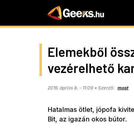
Skip
to
main
content
Elemekből öss
vezérelhető ka
2016. április 8. - 11:09
most
Hatalmas ötlet, jópofa kivit
Bit, az igazán okos bútor.