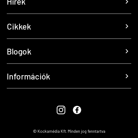
Hírek
chevron_right
Cikkek
chevron_right
Blogok
chevron_right
Információk
chevron_right
© Kockamédia Kft. Minden jog fenntartva