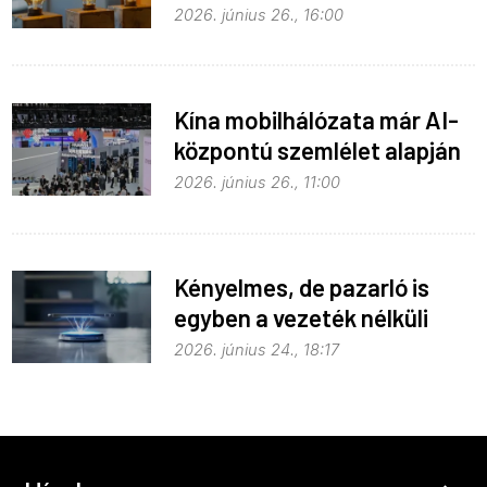
Hue égők
2026. június 26., 16:00
Kína mobilhálózata már AI-
központú szemlélet alapján
fejlődik
2026. június 26., 11:00
Kényelmes, de pazarló is
egyben a vezeték nélküli
töltés
2026. június 24., 18:17