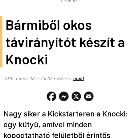
HIRDETÉS
Bármiből okos
távirányítót készít a
Knocki
2016. május 18. - 15:29
most
Nagy siker a Kickstarteren a Knocki:
egy kütyü, amivel minden
kopogtatható felületből érintős