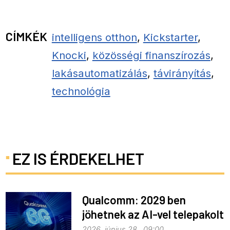
CÍMKÉK
intelligens otthon
,
Kickstarter
,
Knocki
,
közösségi finanszírozás
,
lakásautomatizálás
,
távirányítás
,
technológia
EZ IS ÉRDEKELHET
Qualcomm: 2029 ben
jöhetnek az AI-vel telepakolt
6G-s telefonok
2026. június 28., 09:00