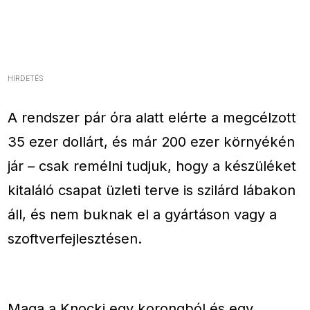
HIRDETÉS
A rendszer pár óra alatt elérte a megcélzott
35 ezer dollárt, és már 200 ezer környékén
jár – csak remélni tudjuk, hogy a készüléket
kitaláló csapat üzleti terve is szilárd lábakon
áll, és nem buknak el a gyártáson vagy a
szoftverfejlesztésen.
Maga a Knocki egy korongból és egy