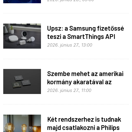
Upsz: a Samsung fizetőssé
teszi a SmartThings API
hozzáférést
2026. június 27., 13:00
Szembe mehet az amerikai
kormány akaratával az
Apple
2026. június 27., 11:00
Két rendszerhez is tudnak
majd csatlakozni a Philips