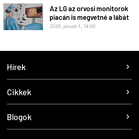
Az LG az orvosi monitorok
piacán is megvetné a lábát
2026. január 1., 14:00
Hírek
chevron_right
Cikkek
chevron_right
Blogok
chevron_right