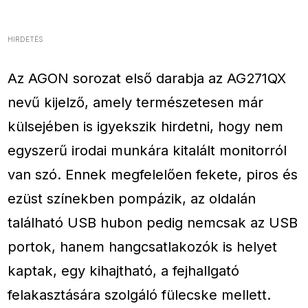
HIRDETÉS
Az AGON sorozat első darabja az AG271QX
nevű kijelző, amely természetesen már
külsejében is igyekszik hirdetni, hogy nem
egyszerű irodai munkára kitalált monitorról
van szó. Ennek megfelelően fekete, piros és
ezüst színekben pompázik, az oldalán
található USB hubon pedig nemcsak az USB
portok, hanem hangcsatlakozók is helyet
kaptak, egy kihajtható, a fejhallgató
felakasztására szolgáló fülecske mellett.