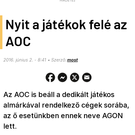
HIRDETÉS
Nyit a játékok felé az
AOC
2016. június 2. - 8:41
most
Az AOC is beáll a dedikált játékos
almárkával rendelkező cégek sorába,
az ő esetünkben ennek neve AGON
lett.