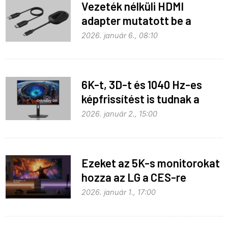
Vezeték nélküli HDMI
adapter mutatott be a
Belkin
2026. január 6., 08:10
6K-t, 3D-t és 1040 Hz-es
képfrissítést is tudnak a
Samsung új monitorai
2026. január 2., 15:00
Ezeket az 5K-s monitorokat
hozza az LG a CES-re
2026. január 1., 17:00