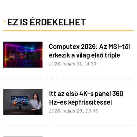
EZ IS ÉRDEKELHET
Computex 2026: Az MSI-től
érkezik a világ első triple
mode monitora
2026. május 31., 14:33
Itt az első 4K-s panel 360
Hz-es képfrissítéssel
2026. május 29., 03:45