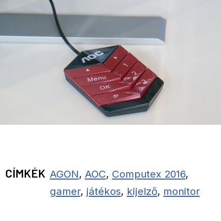
CÍMKÉK
AGON
,
AOC
,
Computex 2016
,
gamer
,
játékos
,
kijelző
,
monitor