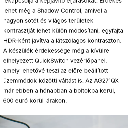
lekapcsolja a képjavító eljárásokat. Érdekes
lehet még a Shadow Control, amivel a
nagyon sötét és világos területek
kontrasztját lehet külön módosítani, egyfajta
HDR-ként javítva a látszólagos kontraszton.
A készülék érdekessége még a kívülre
elhelyezett QuickSwitch vezérlőpanel,
amely lehetővé teszi az előre beállított
üzemmódok közötti váltást is. Az AG271QX
már ebben a hónapban a boltokba kerül,
600 euró körüli árakon.