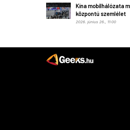
Kína mobilhálózata m
központú szemlélet
alapján fejlődik
2026. június 26., 11:00