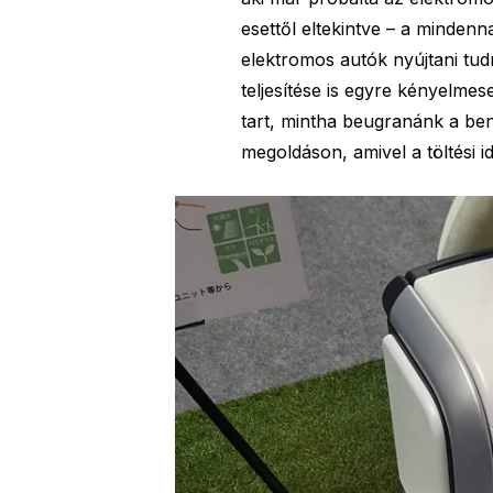
esettől eltekintve – a minden
elektromos autók nyújtani tud
teljesítése is egyre kényelmes
tart, mintha beugranánk a be
megoldáson, amivel a töltési idő