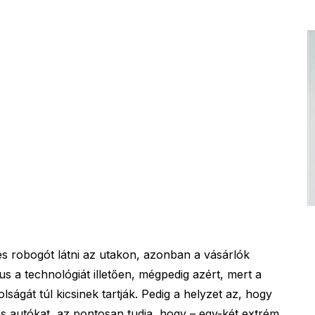
s robogót látni az utakon, azonban a vásárlók
s a technológiát illetően, mégpedig azért, mert a
ságát túl kicsinek tartják. Pedig a helyzet az, hogy
s autókat, az pontosan tudja, hogy – egy-két extrém