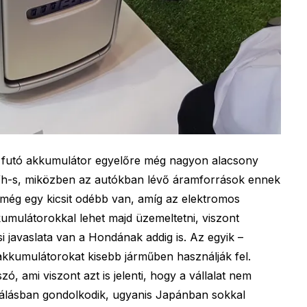
futó akkumulátor egyelőre még nagyon alacsony
kWh-s, miközben az autókban lévő áramforrások ennek
 még egy kicsit odébb van, amíg az elektromos
kumulátorokkal lehet majd üzemeltetni, viszont
i javaslata van a Hondának addig is. Az egyik –
akkumulátorokat kisebb járműben használják fel.
ó, ami viszont azt is jelenti, hogy a vállalat nem
nálásban gondolkodik, ugyanis Japánban sokkal