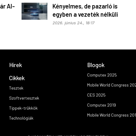
ár AI-
Kényelmes, de pazarló is
egyben a vezeték nélküli
töltés
2026. június 24., 18:17
Hírek
Blogok
Computex 2025
Cikkek
Mobile World Congress 20
Tesztek
CES 2025
Szoftvertesztek
Computex 2019
Tippek-trükkök
Mobile World Congress 20
Technológiák