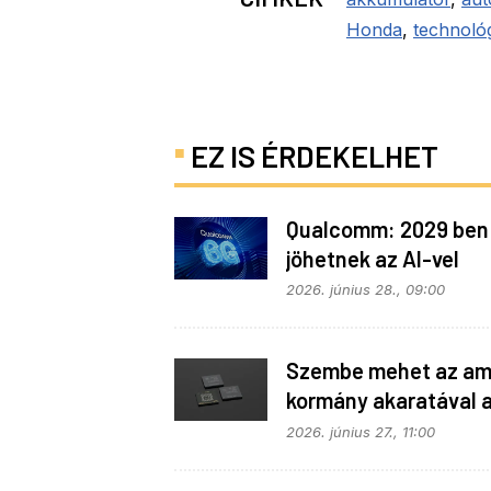
Honda
,
technoló
EZ IS ÉRDEKELHET
Qualcomm: 2029 ben
jöhetnek az AI-vel
telepakolt 6G-s tele
2026. június 28., 09:00
Szembe mehet az ame
kormány akaratával 
Apple
2026. június 27., 11:00