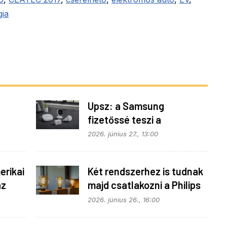
gia
Upsz: a Samsung
fizetőssé teszi a
fonok
SmartThings API
2026. június 27., 13:00
hozzáférést
rikai
Két rendszerhez is tudnak
az
majd csatlakozni a Philips
Hue égők
2026. június 26., 16:00