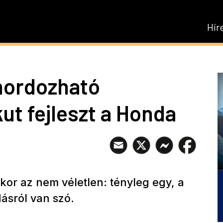
Hír
hordozható
ut fejleszt a Honda
kor az nem véletlen: tényleg egy, a
sról van szó.