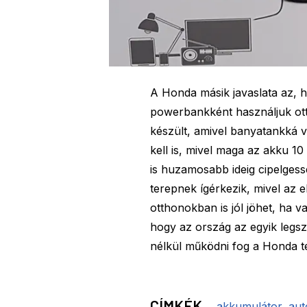
A Honda másik javaslata az, h
powerbankként használjuk ott
készült, amivel banyatankká 
kell is, mivel maga az akku 1
is huzamosabb ideig cipelgesse
terepnek ígérkezik, mivel az 
otthonokban is jól jöhet, ha 
hogy az ország az egyik legsz
nélkül működni fog a Honda t
CÍMKÉK
akkumulátor
,
aut