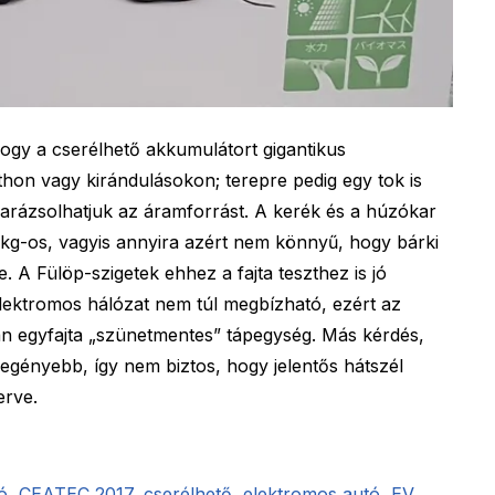
ogy a cserélhető akkumulátort gigantikus
hon vagy kirándulásokon; terepre pedig egy tok is
varázsolhatjuk az áramforrást. A kerék és a húzókar
0 kg-os, vagyis annyira azért nem könnyű, hogy bárki
. A Fülöp-szigetek ehhez a fajta teszthez is jó
elektromos hálózat nem túl megbízható, ezért az
van egyfajta „szünetmentes” tápegység. Más kérdés,
egényebb, így nem biztos, hogy jelentős hátszél
erve.
ó
,
CEATEC 2017
,
cserélhető
,
elektromos autó
,
EV
,