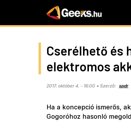
Skip
to
main
content
Cserélhető és 
elektromos akk
2017. október 4. - 16:00
spdr
Ha a koncepció ismerős, ak
Gogoróhoz hasonló megoldá