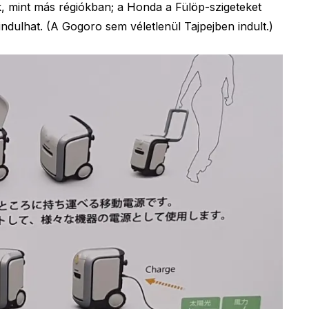
 mint más régiókban; a Honda a Fülöp-szigeteket
indulhat. (A Gogoro sem véletlenül Tajpejben indult.)