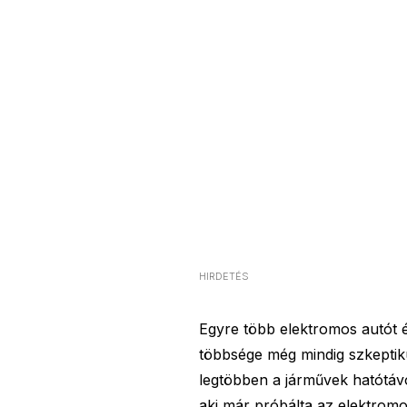
HIRDETÉS
Egyre több elektromos autót é
többsége még mindig szkeptiku
legtöbben a járművek hatótávol
aki már próbálta az elektromo