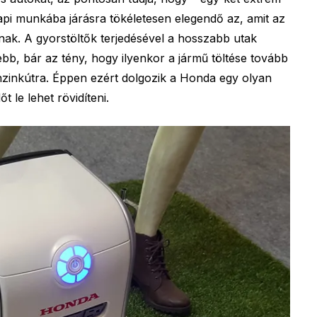
napi munkába járásra tökéletesen elegendő az, amit az
nak. A gyorstöltők terjedésével a hosszabb utak
ebb, bár az tény, hogy ilyenkor a jármű töltése tovább
nzinkútra. Éppen ezért dolgozik a Honda egy olyan
t le lehet rövidíteni.