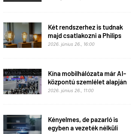
Két rendszerhez is tudnak
majd csatlakozni a Philips
Hue égők
2026. június 26., 16:00
Kína mobilhálózata már AI-
központú szemlélet alapján
fejlődik
2026. június 26., 11:00
Kényelmes, de pazarló is
egyben a vezeték nélküli