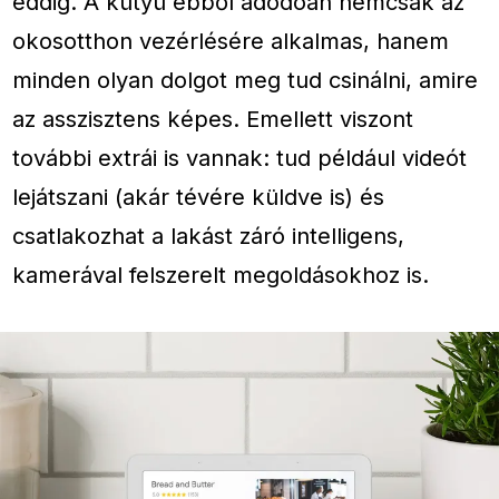
eddig. A kütyü ebből adódóan nemcsak az
okosotthon vezérlésére alkalmas, hanem
minden olyan dolgot meg tud csinálni, amire
az asszisztens képes. Emellett viszont
további extrái is vannak: tud például videót
lejátszani (akár tévére küldve is) és
csatlakozhat a lakást záró intelligens,
kamerával felszerelt megoldásokhoz is.