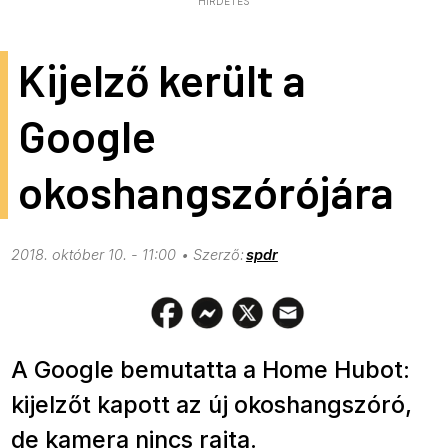
HIRDETÉS
Kijelző került a
Google
okoshangszórójára
2018. október 10. - 11:00
spdr
A Google bemutatta a Home Hubot:
kijelzőt kapott az új okoshangszóró,
de kamera nincs rajta.