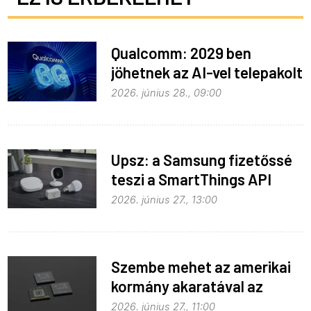
Qualcomm: 2029 ben
jöhetnek az AI-vel telepakolt
6G-s telefonok
2026. június 28., 09:00
Upsz: a Samsung fizetőssé
teszi a SmartThings API
hozzáférést
2026. június 27., 13:00
Szembe mehet az amerikai
kormány akaratával az
Apple
2026. június 27., 11:00