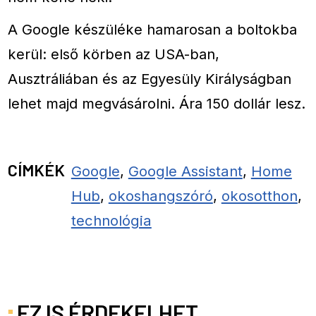
A Google készüléke hamarosan a boltokba
kerül: első körben az USA-ban,
Ausztráliában és az Egyesüly Királyságban
lehet majd megvásárolni. Ára 150 dollár lesz.
CÍMKÉK
Google
,
Google Assistant
,
Home
Hub
,
okoshangszóró
,
okosotthon
,
technológia
EZ IS ÉRDEKELHET