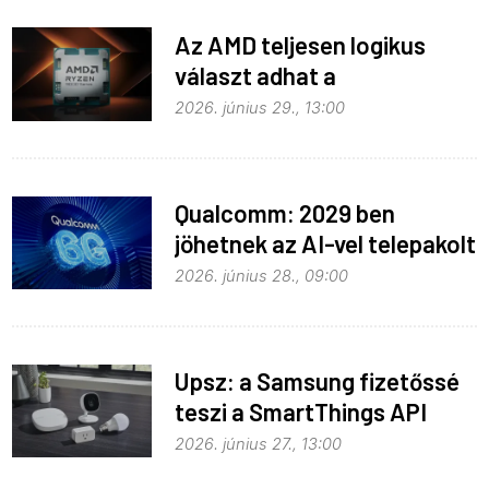
Az AMD teljesen logikus
választ adhat a
memóriaválságra
2026. június 29., 13:00
Qualcomm: 2029 ben
jöhetnek az AI-vel telepakolt
6G-s telefonok
2026. június 28., 09:00
Upsz: a Samsung fizetőssé
teszi a SmartThings API
hozzáférést
2026. június 27., 13:00