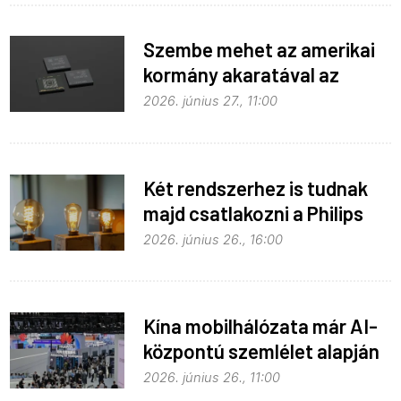
Szembe mehet az amerikai
kormány akaratával az
Apple
2026. június 27., 11:00
Két rendszerhez is tudnak
majd csatlakozni a Philips
Hue égők
2026. június 26., 16:00
Kína mobilhálózata már AI-
központú szemlélet alapján
fejlődik
2026. június 26., 11:00