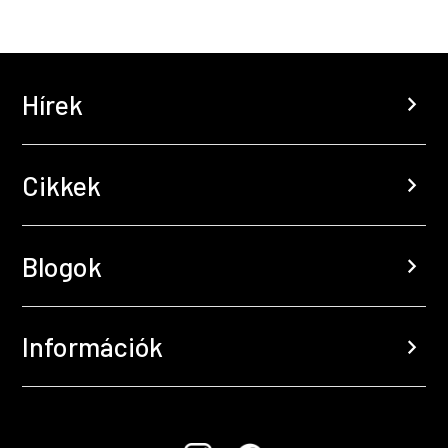
Hírek
chevron_right
Cikkek
chevron_right
Blogok
chevron_right
Információk
chevron_right