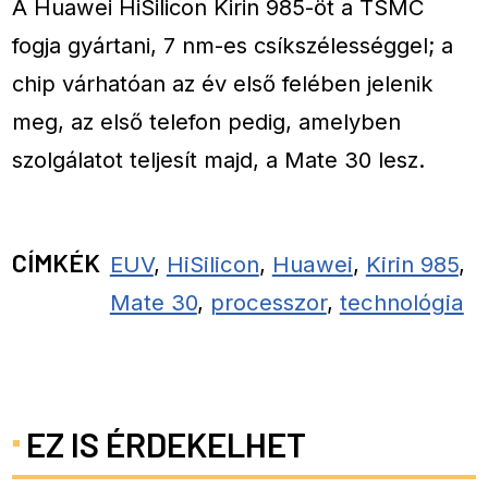
A Huawei HiSilicon Kirin 985-öt a TSMC
fogja gyártani, 7 nm-es csíkszélességgel; a
chip várhatóan az év első felében jelenik
meg, az első telefon pedig, amelyben
szolgálatot teljesít majd, a Mate 30 lesz.
CÍMKÉK
EUV
,
HiSilicon
,
Huawei
,
Kirin 985
,
Mate 30
,
processzor
,
technológia
EZ IS ÉRDEKELHET