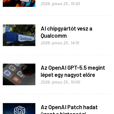
2026. június 25., 15:30
AI chipgyártót vesz a
Qualcomm
2026. június 25., 14:15
Az OpenAI GPT-5.5 megint
lépet egy nagyot előre
2026. június 25., 10:00
Az OpenAI Patch hadat
üzent a biztonsági