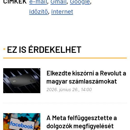
CÍMKÉK
e-mail
,
Gmail
,
Google
,
időzítő
,
internet
EZ IS ÉRDEKELHET
Elkezdte kiszórni a Revolut a
magyar számlaszámokat
2026. június 26., 14:00
A Meta felfüggesztette a
dolgozók megfigyelését