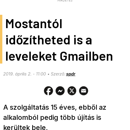
HIRDETÉS
Mostantól
időzítheted is a
leveleket Gmailben
2019. április 2. - 11:00
spdr
A szolgáltatás 15 éves, ebből az
alkalomból pedig több újítás is
kerültek bele.