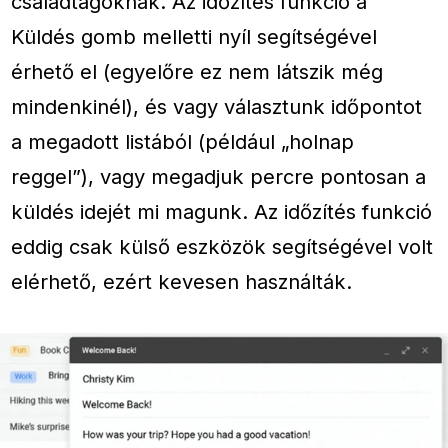
családtagoknak. Az időzítés funkció a
Küldés gomb melletti nyíl segítségével
érhető el (egyelőre ez nem látszik még
mindenkinél), és vagy választunk időpontot
a megadott listából (például „holnap
reggel”), vagy megadjuk percre pontosan a
küldés idejét mi magunk. Az időzítés funkció
eddig csak külső eszközök segítségével volt
elérhető, ezért kevesen használták.