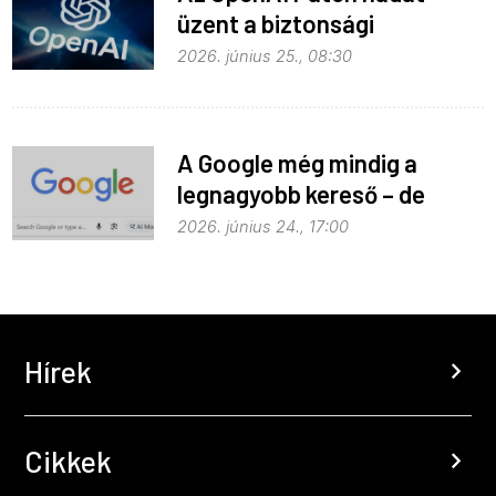
üzent a biztonsági
problémáknak
2026. június 25., 08:30
A Google még mindig a
legnagyobb kereső – de
vajon a legjobb is?
2026. június 24., 17:00
Hírek
chevron_right
Cikkek
chevron_right