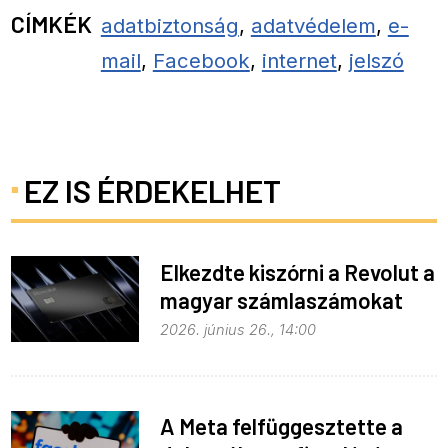
CÍMKÉK
adatbiztonság
,
adatvédelem
,
e-
mail
,
Facebook
,
internet
,
jelszó
EZ IS ÉRDEKELHET
Elkezdte kiszórni a Revolut a
magyar számlaszámokat
2026. június 26., 14:00
A Meta felfüggesztette a