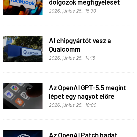
dolgozók megfigyelését
2026. június 25., 15:30
AI chipgyártót vesz a
Qualcomm
2026. június 25., 14:15
Az OpenAI GPT-5.5 megint
lépet egy nagyot előre
2026. június 25., 10:00
Az OpenAI Patch hadat