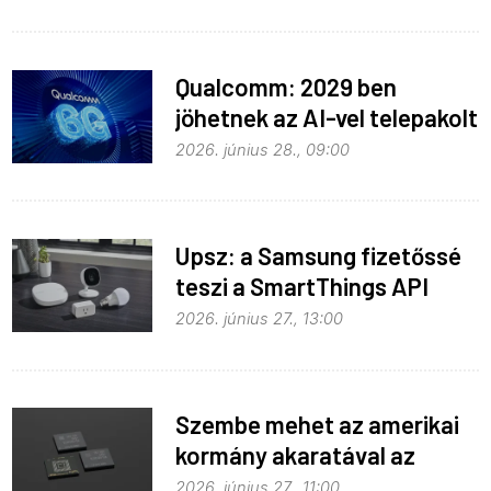
Qualcomm: 2029 ben
jöhetnek az AI-vel telepakolt
6G-s telefonok
2026. június 28., 09:00
Upsz: a Samsung fizetőssé
teszi a SmartThings API
hozzáférést
2026. június 27., 13:00
Szembe mehet az amerikai
kormány akaratával az
Apple
2026. június 27., 11:00