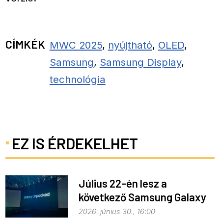
CÍMKÉK
MWC 2025
,
nyújtható
,
OLED
,
Samsung
,
Samsung Display
,
technológia
EZ IS ÉRDEKELHET
Július 22-én lesz a
következő Samsung Galaxy
Unpacked – ez várható
2026. június 30., 16:00