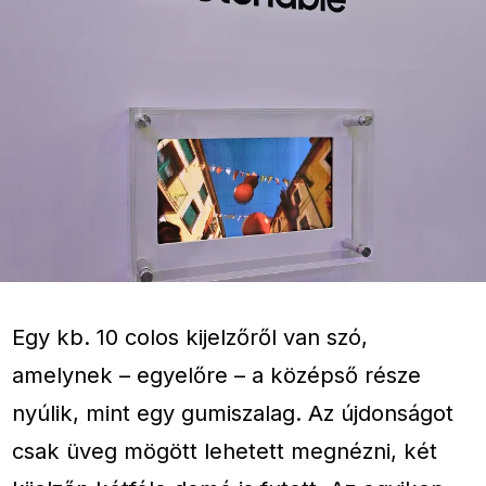
Egy kb. 10 colos kijelzőről van szó,
amelynek – egyelőre – a középső része
nyúlik, mint egy gumiszalag. Az újdonságot
csak üveg mögött lehetett megnézni, két