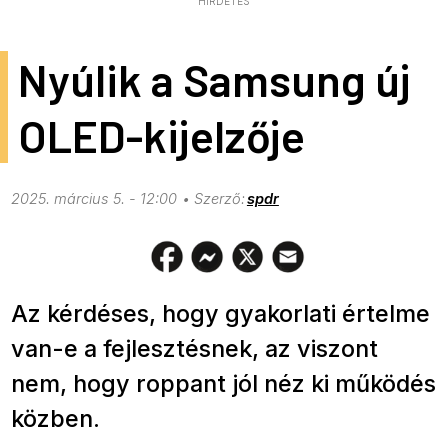
HIRDETÉS
Nyúlik a Samsung új
OLED-kijelzője
2025. március 5. - 12:00
spdr
Az kérdéses, hogy gyakorlati értelme
van-e a fejlesztésnek, az viszont
nem, hogy roppant jól néz ki működés
közben.