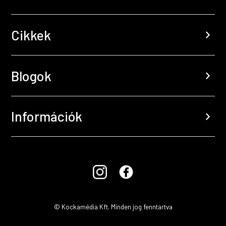
Cikkek
chevron_right
Blogok
chevron_right
Információk
chevron_right
© Kockamédia Kft. Minden jog fenntartva