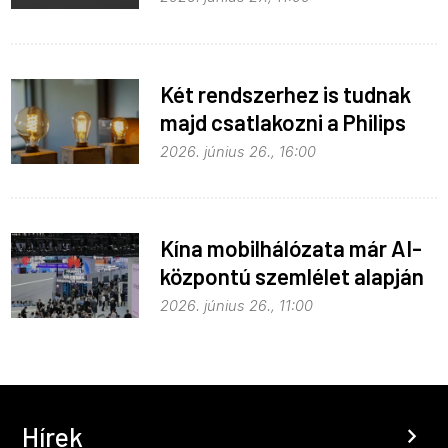
Két rendszerhez is tudnak
majd csatlakozni a Philips
Hue égők
2026. június 26., 16:00
Kína mobilhálózata már AI-
központú szemlélet alapján
fejlődik
2026. június 26., 11:00
Hírek
chevron_right