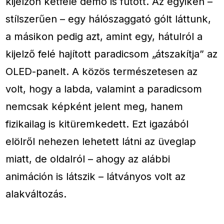
kijelzőn kétféle demó is futott. Az egyiken –
stílszerűen – egy hálószaggató gólt láttunk,
a másikon pedig azt, amint egy, hátulról a
kijelző felé hajított paradicsom „átszakítja” az
OLED-panelt. A közös természetesen az
volt, hogy a labda, valamint a paradicsom
nemcsak képként jelent meg, hanem
fizikailag is kitüremkedett. Ezt igazából
elölről nehezen lehetett látni az üveglap
miatt, de oldalról – ahogy az alábbi
animáción is látszik – látványos volt az
alakváltozás.