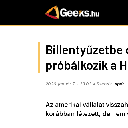
Skip
to
main
content
Billentyűzetbe 
próbálkozik a 
2026. január 7. - 23:03
spdr
Az amerikai vállalat vissza
korábban létezett, de nem v