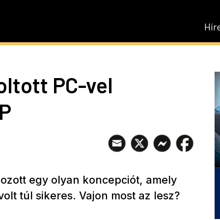
Hír
oltott PC-vel
HP
hozott egy olyan koncepciót, amely
olt túl sikeres. Vajon most az lesz?