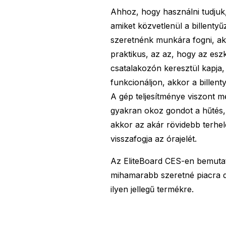
Ahhoz, hogy használni tudjuk
amiket közvetlenül a billenty
szeretnénk munkára fogni, ak
praktikus, az az, hogy az es
csatalakozón keresztül kapja,
funkcionáljon, akkor a billent
A gép teljesítménye viszont m
gyakran okoz gondot a hűtés, 
akkor az akár rövidebb terhel
visszafogja az órajelét.
Az EliteBoard CES-en bemutat
mihamarabb szeretné piacra do
ilyen jellegű termékre.