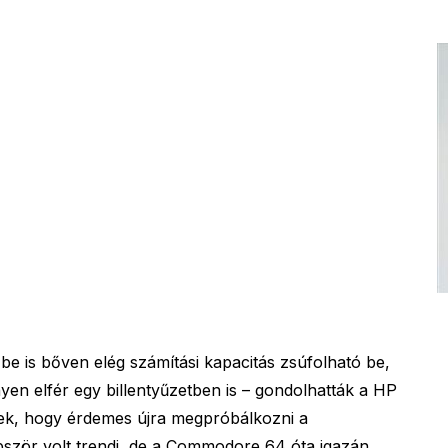
be is bőven elég számítási kapacitás zsúfolható be,
en elfér egy billentyűzetben is – gondolhatták a HP
ek, hogy érdemes újra megpróbálkozni a
ször volt trendi, de a Commodore 64 óta igazán