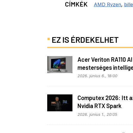
CÍMKÉK
AMD Ryzen
,
bill
EZ IS ÉRDEKELHET
Acer Veriton RA110 AI
mesterséges intellig
helyben
2026. június 6., 18:00
Computex 2026: Itt a
Nvidia RTX Spark
processzor
2026. június 1., 20:05