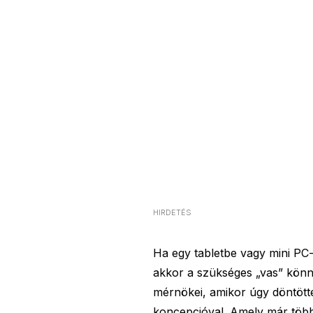
HIRDETÉS
Ha egy tabletbe vagy mini PC-
akkor a szükséges „vas” könny
mérnökei, amikor úgy döntött
koncepcióval. Amely már több