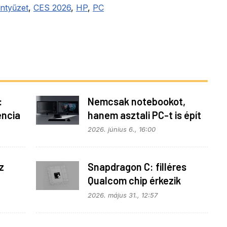
entyűzet
,
CES 2026
,
HP
,
PC
:
Nemcsak notebookot,
encia
hanem asztali PC-t is épít
a Microsoft az RTX Spark
2026. június 6., 16:00
köré
z
Snapdragon C: filléres
Qualcom chip érkezik
Widowshoz
2026. május 31., 12:57