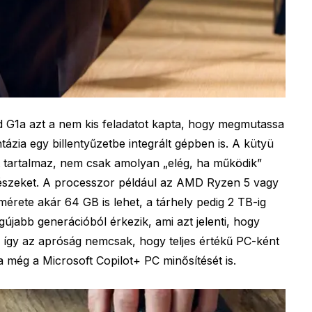
d G1a azt a nem kis feladatot kapta, hogy megmutassa
ázia egy billentyűzetbe integrált gépben is. A kütyü
t tartalmaz, nem csak amolyan „elég, ha működik”
trészeket. A processzor például az AMD Ryzen 5 vagy
mérete akár 64 GB is lehet, a tárhely pedig 2 TB-ig
újabb generációból érkezik, ami azt jelenti, hogy
z, így az apróság nemcsak, hogy teljes értékű PC-ként
még a Microsoft Copilot+ PC minősítését is.