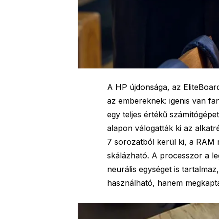
A HP újdonsága, az EliteBoar
az embereknek: igenis van fant
egy teljes értékű számítógépe
alapon válogatták ki az alka
7 sorozatból kerül ki, a RAM 
skálázható. A processzor a leg
neurális egységet is tartalma
használható, hanem megkapta 