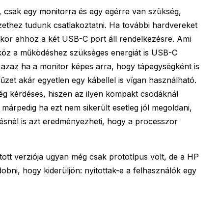
, csak egy monitorra és egy egérre van szükség,
űzethez tudunk csatlakoztatni. Ha további hardvereket
kor ahhoz a két USB-C port áll rendelkezésre. Ami
zköz a működéshez szükséges energiát is USB-C
 azaz ha a monitor képes arra, hogy tápegységként is
yűzet akár egyetlen egy kábellel is vígan használható.
ég kérdéses, hiszen az ilyen kompakt csodáknál
márpedig ha ezt nem sikerült esetleg jól megoldani,
ésnél is azt eredményezheti, hogy a processzor
ott verziója ugyan még csak prototípus volt, de a HP
bni, hogy kiderüljön: nyitottak-e a felhasználók egy