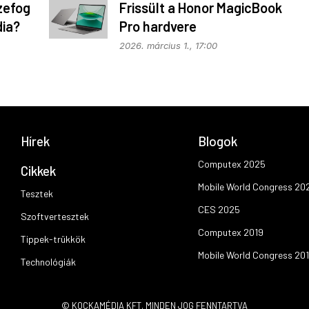
zefog
Frissült a Honor MagicBook
dia?
Pro hardvere
2026. március 1., 17:00
Hírek
Blogok
Computex 2025
Cikkek
Mobile World Congress 20
Tesztek
CES 2025
Szoftvertesztek
Computex 2019
Tippek-trükkök
Mobile World Congress 20
Technológiák
© KOCKAMÉDIA KFT. MINDEN JOG FENNTARTVA