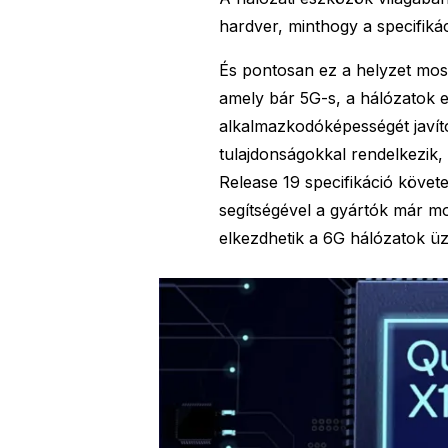
hardver, minthogy a specifiká
És pontosan ez a helyzet mos
amely bár 5G-s, a hálózatok e
alkalmazkodóképességét javító
tulajdonságokkal rendelkezik,
Release 19 specifikáció követe
segítségével a gyártók már mo
elkezdhetik a 6G hálózatok ü