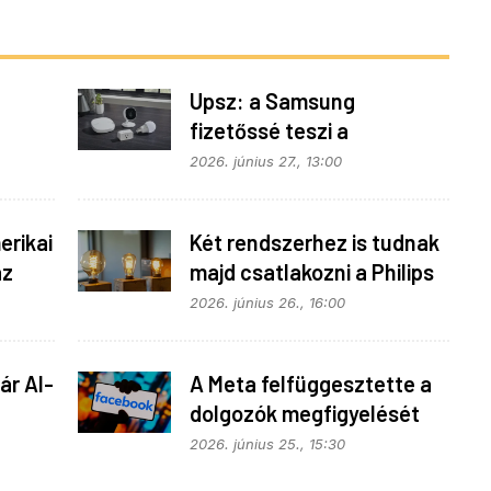
Upsz: a Samsung
fizetőssé teszi a
fonok
SmartThings API
2026. június 27., 13:00
hozzáférést
rikai
Két rendszerhez is tudnak
az
majd csatlakozni a Philips
Hue égők
2026. június 26., 16:00
ár AI-
A Meta felfüggesztette a
dolgozók megfigyelését
2026. június 25., 15:30