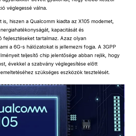
ció véglegessé válna.
t is, hiszen a Qualcomm kiadta az X105 modemet,
nergiahatékonyságát, kapacitását és
 fejlesztéseket tartalmaz. Azaz olyan
 ami a 6G-s hálózatokat is jellemezni fogja. A 3GPP
lményeit teljesítő chip jelentősége abban rejlik, hogy
st, évekkel a szabvány véglegesítése előtt
zemeltetéséhez szükséges eszközök tesztelését.