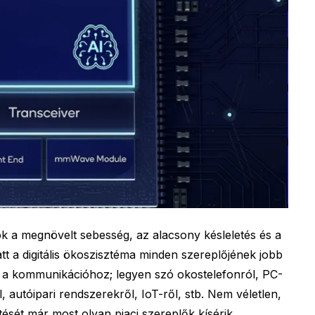
k a megnövelt sebesség, az alacsony késleletés és a
tt a digitális ökoszisztéma minden szereplőjének jobb
d a kommunikációhoz; legyen szó okostelefonról, PC-
l, autóipari rendszerekről, IoT-ről, stb. Nem véletlen,
tését már most olyan piaci szereplők kísérik