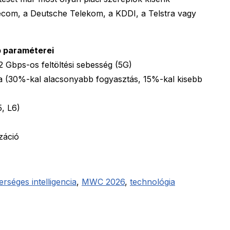
lecom, a Deutsche Telekom, a KDDI, a Telstra vagy
 paraméterei
2 Gbps-os feltöltési sebesség (5G)
ia (30%-kal alacsonyabb fogyasztás, 15%-kal kisebb
, L6)
záció
rséges intelligencia
,
MWC 2026
,
technológia