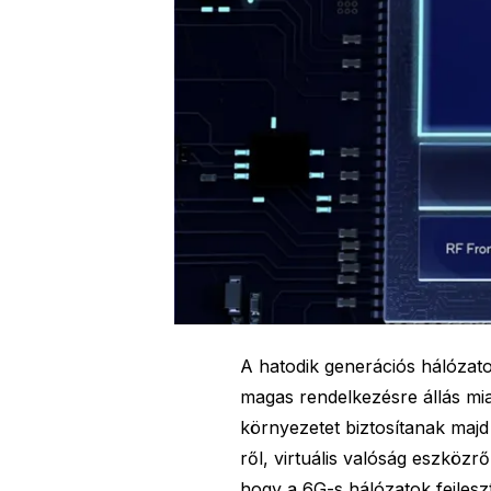
A hatodik generációs hálózato
magas rendelkezésre állás mia
környezetet biztosítanak maj
ről, virtuális valóság eszközrő
hogy a 6G-s hálózatok fejlesz