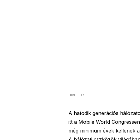
HIRDETÉS
A hatodik generációs hálózato
itt a Mobile World Congressen, 
még minimum évek kellenek ahh
A hálózati eszközök világába