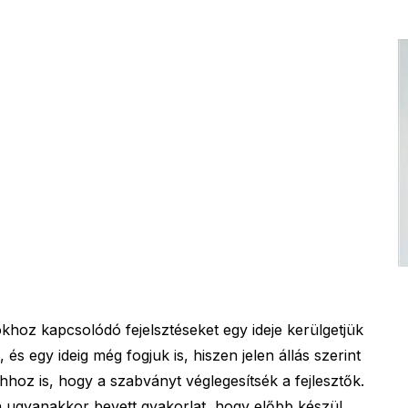
khoz kapcsolódó fejelsztéseket egy ideje kerülgetjük
és egy ideig még fogjuk is, hiszen jelen állás szerint
oz is, hogy a szabványt véglegesítsék a fejlesztők.
n ugyanakkor bevett gyakorlat, hogy előbb készül