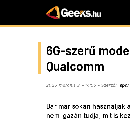
Skip
to
main
content
6G-szerű mode
Qualcomm
2026. március 3. - 14:55
spdr
Bár már sokan használják a
nem igazán tudja, mit is ke