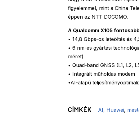
figyelemmel, mint a China Te
éppen az NTT DOCOMO.
A Qualcomm X105 fontosabb
• 14,8 Gbps-os leteöltés és 4,
• 6 nm-es gyártási technológ
méret)
• Quad-band GNSS (L1, L2, L5
• Integrált műholdas modem
•AI-alapú teljesítményoptimali
CÍMKÉK
AI
,
Huawei
,
meste