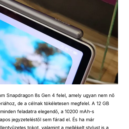
omm Snapdragon 8s Gen 4 felel, amely ugyan nem nő
zériához, de a célnak tökéletesen megfelel. A 12 GB
minden feladatra elegendő, a 10200 mAh-s
pos jegyzeteléstől sem fárad el. És ha már
llentyűzetes tokot, valamint a mellékelt stylust is a