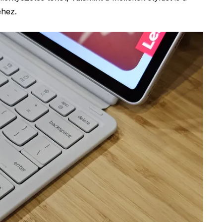
éhez.