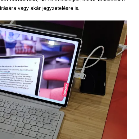
rására vagy akár jegyzetelésre is.