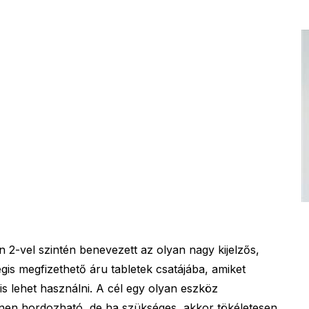
2-vel szintén benevezett az olyan nagy kijelzős,
gis megfizethető áru tabletek csatájába, amiket
s lehet használni. A cél egy olyan eszköz
nen hordozható, de ha szükséges, akkor tökéletesen