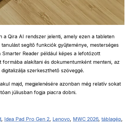
 a Qira AI rendszer jelenti, amely ezen a tableten
 tanulást segítő funkciók gyűjteménye, mesterséges
 a Smarter Reader például képes a lefotózott
tt formába alakítani és dokumentumként menteni, az
digitalizálja szerkeszthető szöveggé.
lakul majd, megjelenésére azonban még relatív sokat
atóan júliusban fogja piacra dobni.
d
,
Idea Pad Pro Gen 2
,
Lenovo
,
MWC 2026
,
táblagép
,