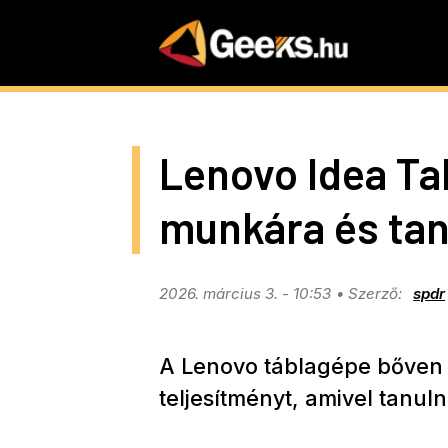
Skip
to
main
content
Lenovo Idea Ta
munkára és tan
2026. március 3. - 10:53
spdr
A Lenovo táblagépe bőven 2
teljesítményt, amivel tanulni