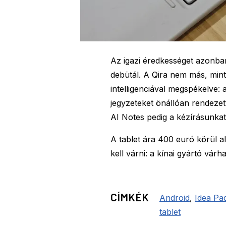
Az igazi éredkességet azonban
debütál. A Qira nem más, mint
intelligenciával megspékelve:
jegyzeteket önállóan rendeze
AI Notes pedig a kézírásunkat 
A tablet ára 400 euró körül a
kell várni: a kínai gyártó várh
CÍMKÉK
Android
,
Idea Pa
tablet