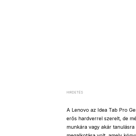
HIRDETÉS
A Lenovo az Idea Tab Pro Gen 
erős hardverrel szerelt, de mé
munkára vagy akár tanulásra i
megalkotása volt, amely köny