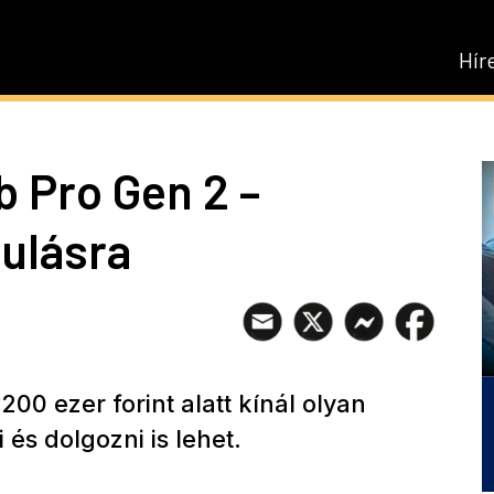
Hír
b Pro Gen 2 –
ulásra
00 ezer forint alatt kínál olyan
 és dolgozni is lehet.