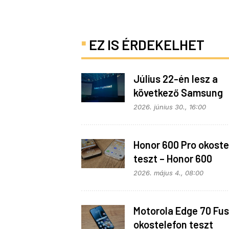
EZ IS ÉRDEKELHET
Július 22-én lesz a
következő Samsung
Galaxy Unpacked – e
2026. június 30., 16:00
várható
Honor 600 Pro okoste
teszt – Honor 600
kitekintéssel
2026. május 4., 08:00
Motorola Edge 70 Fus
okostelefon teszt