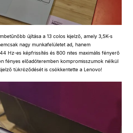
betűnőbb újítása a 13 colos kijelző, amely 3,5K-s
y nemcsak nagy munkafelületet ad, hanem
144 Hz-es képfrissítés és 800 nites maximális fényerő
lyen fényes előadóteremben kompromisszumok nélkül
kijelző tükröződését is csökkentette a Lenovo!